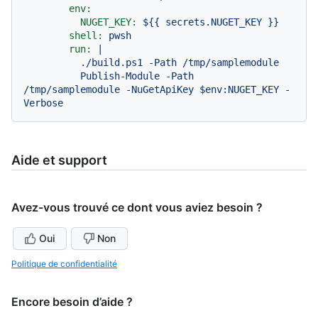
env:
NUGET_KEY:
${{
secrets.NUGET_KEY
}}
shell:
pwsh
run:
|

          ./build.ps1 -Path /tmp/samplemodule

          Publish-Module -Path 
/tmp/samplemodule -NuGetApiKey $env:NUGET_KEY -
Aide et support
Avez-vous trouvé ce dont vous aviez besoin ?
Oui
Non
Politique de confidentialité
Encore besoin d’aide ?