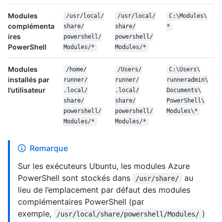
Modules
/
usr/
local/
/
usr/
local/
C:\Modules\
complémenta
share/
share/
*
ires
powershell/
powershell/
PowerShell
Modules/
*
Modules/
*
Modules
/
home/
/
Users/
C:\
Users\
installés par
runner/
runner/
runneradmin\
l’utilisateur
.local/
.local/
Documents\
share/
share/
Power
Shell\
powershell/
powershell/
Modules\
*
Modules/
*
Modules/
*
Remarque
Sur les exécuteurs Ubuntu, les modules Azure
PowerShell sont stockés dans
au
/usr/share/
lieu de l’emplacement par défaut des modules
complémentaires PowerShell (par
exemple,
)
/usr/local/share/powershell/Modules/