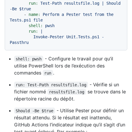
run:
Test-Path
resultsfile.log
|
Should
-Be
$true
-
name:
Perform
a
Pester
test
from
the
Tests.ps1
file
shell:
pwsh
run:
|

          Invoke-Pester Unit.Tests.ps1 -
- Configure le travail pour qu’il
shell: pwsh
utilise PowerShell lors de l’exécution des
commandes
.
run
- Vérifie si un
run: Test-Path resultsfile.log
fichier nommé
se trouve dans le
resultsfile.log
répertoire racine du dépôt.
- Utilise Pester pour définir un
Should -Be $true
résultat attendu. Si le résultat est inattendu,
GitHub Actions l’indicateur indique qu’il s’agit d’un
test ayant échoué. Par exemple :