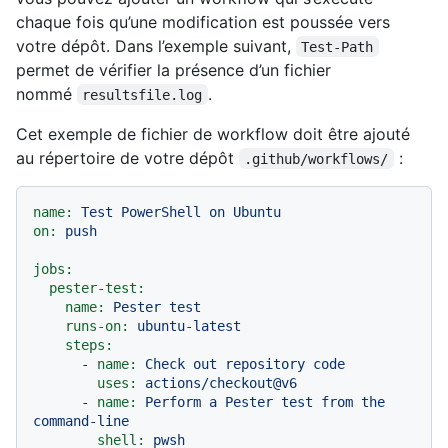
chaque fois qu’une modification est poussée vers
votre dépôt. Dans l’exemple suivant,
Test-Path
permet de vérifier la présence d’un fichier
nommé
.
resultsfile.log
Cet exemple de fichier de workflow doit être ajouté
au répertoire de votre dépôt
:
.github/workflows/
name:
Test
PowerShell
on
Ubuntu
on:
push
jobs:
pester-test:
name:
Pester
test
runs-on:
ubuntu-latest
steps:
-
name:
Check
out
repository
code
uses:
actions/checkout@v6
-
name:
Perform
a
Pester
test
from
the
command-line
shell:
pwsh