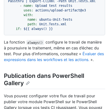
Passthru
|
Export-CliXml
-Path
Unit.Tests.xml
-
name:
Upload
test
results
uses:
actions/upload-artifact@v3
with:
name:
ubuntu-Unit-Tests
path:
Unit.Tests.xml
if:
${{
always()
}}
La fonction
configure le travail de manière
always()
à poursuivre le traitement, même en cas d’échec du
test. Pour plus d’informations, consultez «
Évaluer des
expressions dans les workflows et les actions.
».
Publication dans PowerShell
Gallery
Vous pouvez configurer votre flux de travail pour
publier votre module PowerShell sur le PowerShell
Gallery lorsque vos tests CI réussissent. Vous pouvez