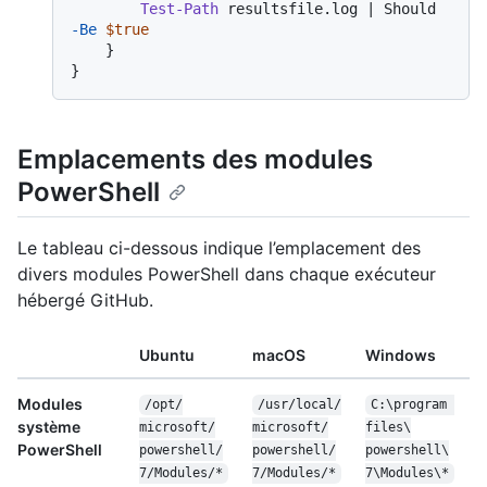
Test-Path
 resultsfile.log | Should 
-Be
$true
    }

Emplacements des modules
PowerShell
Le tableau ci-dessous indique l’emplacement des
divers modules PowerShell dans chaque exécuteur
hébergé GitHub.
Ubuntu
macOS
Windows
Modules
/
opt/
/
usr/
local/
C:\program 
système
microsoft/
microsoft/
files\
PowerShell
powershell/
powershell/
powershell\
7/
Modules/
*
7/
Modules/
*
7\
Modules\
*