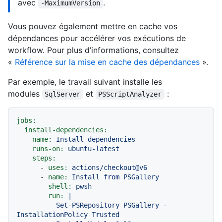
avec
.
-MaximumVersion
Vous pouvez également mettre en cache vos
dépendances pour accélérer vos exécutions de
workflow. Pour plus d’informations, consultez
«
Référence sur la mise en cache des dépendances
».
Par exemple, le travail suivant installe les
modules
et
:
SqlServer
PSScriptAnalyzer
jobs:
install-dependencies:
name:
Install
dependencies
runs-on:
ubuntu-latest
steps:
-
uses:
actions/checkout@v6
-
name:
Install
from
PSGallery
shell:
pwsh
run:
|

          Set-PSRepository PSGallery -
InstallationPolicy Trusted
