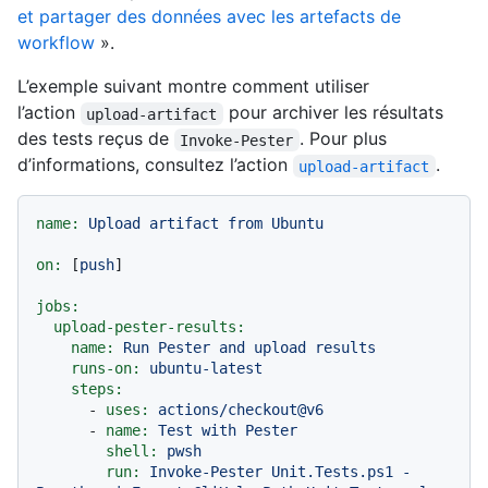
et partager des données avec les artefacts de
workflow
».
L’exemple suivant montre comment utiliser
l’action
pour archiver les résultats
upload-artifact
des tests reçus de
. Pour plus
Invoke-Pester
d’informations, consultez l’action
.
upload-artifact
name:
Upload
artifact
from
Ubuntu
on:
 [
push
]

jobs:
upload-pester-results:
name:
Run
Pester
and
upload
results
runs-on:
ubuntu-latest
steps:
-
uses:
actions/checkout@v6
-
name:
Test
with
Pester
shell:
pwsh
run:
Invoke-Pester
Unit.Tests.ps1
-