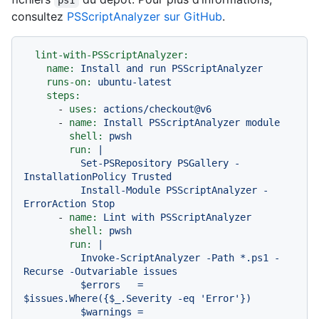
ps1
consultez
PSScriptAnalyzer sur GitHub
.
lint-with-PSScriptAnalyzer:
name:
Install
and
run
PSScriptAnalyzer
runs-on:
ubuntu-latest
steps:
-
uses:
actions/checkout@v6
-
name:
Install
PSScriptAnalyzer
module
shell:
pwsh
run:
|

          Set-PSRepository PSGallery -
InstallationPolicy Trusted

          Install-Module PSScriptAnalyzer -
-
name:
Lint
with
PSScriptAnalyzer
shell:
pwsh
run:
|

          Invoke-ScriptAnalyzer -Path *.ps1 -
Recurse -Outvariable issues

          $errors   = 
$issues.Where({$_.Severity -eq 'Error'})

          $warnings = 