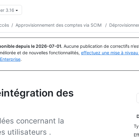
er 3.16
Rechercher ou demander
Copilot
accès
/
Approvisionnement des comptes via SCIM
/
Déprovisionner 
ponible depuis le
2026-07-01
.
Aucune publication de correctifs n’e
méliorée et de nouvelles fonctionnalités,
effectuez une mise à niveau 
Enterprise
.
intégration des
D
llées concernant la
Ty
 utilisateurs .
Ef