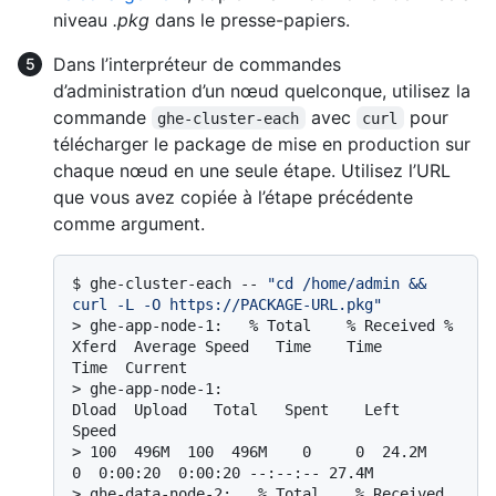
niveau
.pkg
dans le presse-papiers.
Dans l’interpréteur de commandes
d’administration d’un nœud quelconque, utilisez la
commande
avec
pour
ghe-cluster-each
curl
télécharger le package de mise en production sur
chaque nœud en une seule étape. Utilisez l’URL
que vous avez copiée à l’étape précédente
comme argument.
$ 
ghe-cluster-each -- 
"cd /home/admin && 
curl -L -O https://PACKAGE-URL.pkg"
> 
ghe-app-node-1:   % Total    % Received % 
Xferd  Average Speed   Time    Time     
Time  Current
> 
ghe-app-node-1:                                  
Dload  Upload   Total   Spent    Left  
Speed
> 
100  496M  100  496M    0     0  24.2M      
0  0:00:20  0:00:20 --:--:-- 27.4M
> 
ghe-data-node-2:   % Total    % Received 