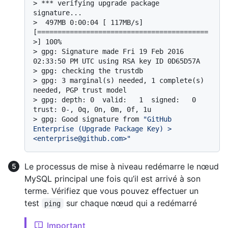
> 
*** verifying upgrade package 
signature...
> 
 497MB 0:00:04 [ 117MB/s] 
[==========================================
>] 100%
> 
gpg: Signature made Fri 19 Feb 2016 
02:33:50 PM UTC using RSA key ID 0D65D57A
> 
gpg: checking the trustdb
> 
gpg: 3 marginal(s) needed, 1 complete(s) 
needed, PGP trust model
> 
gpg: depth: 0  valid:   1  signed:   0  
trust: 0-, 0q, 0n, 0m, 0f, 1u
> 
gpg: Good signature from 
"GitHub 
Enterprise (Upgrade Package Key) > 
<enterprise@github.com>"
Le processus de mise à niveau redémarre le nœud
MySQL principal une fois qu’il est arrivé à son
terme. Vérifiez que vous pouvez effectuer un
test
sur chaque nœud qui a redémarré
ping
Important