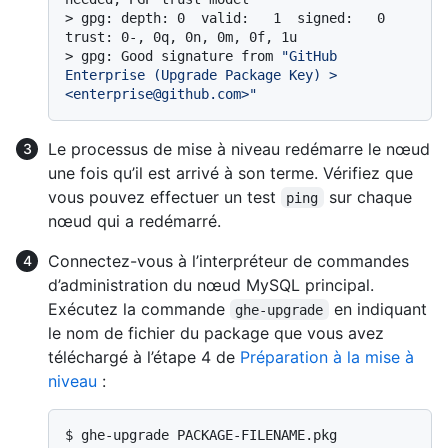
> 
gpg: depth: 0  valid:   1  signed:   0  
trust: 0-, 0q, 0n, 0m, 0f, 1u
> 
gpg: Good signature from 
"GitHub 
Enterprise (Upgrade Package Key) > 
<enterprise@github.com>"
Le processus de mise à niveau redémarre le nœud
une fois qu’il est arrivé à son terme. Vérifiez que
vous pouvez effectuer un test
sur chaque
ping
nœud qui a redémarré.
Connectez-vous à l’interpréteur de commandes
d’administration du nœud MySQL principal.
Exécutez la commande
en indiquant
ghe-upgrade
le nom de fichier du package que vous avez
téléchargé à l’étape 4 de
Préparation à la mise à
niveau
:
$ 
ghe-upgrade PACKAGE-FILENAME.pkg