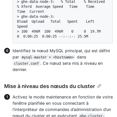
> 
ghe-data-node-3:   % Total    % Received 
% Xferd  Average Speed   Time    Time     
Time  Current
> 
ghe-data-node-3:                                  
Dload  Upload   Total   Spent    Left  
Speed
> 
100  496M  100  496M    0     0  19.7M      
0  0:00:25  0:00:25 --:--:-- 25.5M
Identifiez le nœud MySQL principal, qui est défini
par
dans
mysql-master = <hostname>
. Ce nœud sera mis à niveau en
cluster.conf
dernier.
Mise à niveau des nœuds du cluster
Activez le mode maintenance en fonction de votre
fenêtre planifiée en vous connectant à
l’interpréteur de commandes d’administration d’un
nœud du cluster et en exécutant
ghe-cluster-