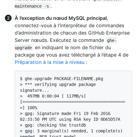
.
maintenance -s
À l’exception du nœud MySQL principal
,
connectez-vous à l’interpréteur de commandes
d’administration de chacun des GitHub Enterprise
Server nœuds. Exécutez la commande
ghe-
en indiquant le nom de fichier du
upgrade
package que vous avez téléchargé à l’étape 4 de
Préparation à la mise à niveau
:
$ 
ghe-upgrade PACKAGE-FILENAME.pkg
> 
*** verifying upgrade package 
signature...
> 
 497MB 0:00:04 [ 117MB/s] 
[==========================================
>] 100%
> 
gpg: Signature made Fri 19 Feb 2016 
02:33:50 PM UTC using RSA key ID 0D65D57A
> 
gpg: checking the trustdb
> 
gpg: 3 marginal(s) needed, 1 complete(s) 
needed, PGP trust model