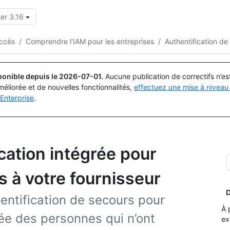
er 3.16
Rechercher ou demander
Copilot
accès
/
Comprendre l’IAM pour les entreprises
/
Authentification de
ponible depuis le
2026-07-01
.
Aucune publication de correctifs n’e
méliorée et de nouvelles fonctionnalités,
effectuez une mise à niveau 
Enterprise
.
ication intégrée pour
rs à votre fournisseur
D
entification de secours pour
À 
grée des personnes qui n’ont
ex