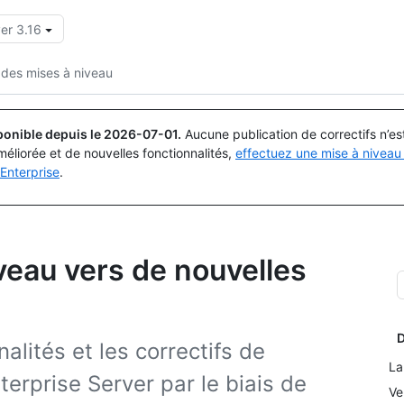
er 3.16
Rechercher ou demander
Copilot
 des mises à niveau
ponible depuis le
2026-07-01
.
Aucune publication de correctifs n’e
méliorée et de nouvelles fonctionnalités,
effectuez une mise à niveau 
Enterprise
.
veau vers de nouvelles
D
lités et les correctifs de
La
erprise Server par le biais de
Ve