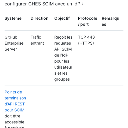
configurer GHES SCIM avec un IdP :
Système
Direction
Objectif
Protocole
Remarqu
/ port
es
GitHub
Trafic
Reçoit les
TCP 443
Enterprise
entrant
requêtes
(HTTPS)
Server
API SCIM
de l’IdP
pour les
utilisateur
s et les
groupes
Points de
terminaison
d’API REST
pour SCIM
doit être
accessible
à partir de