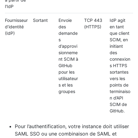
l'IdP
Fournisseur
Sortant
Envoie
TCP 443
IdP agit
d’identité
des
(HTTPS)
en tant
(IdP)
demande
que client
s
SCIM, en
d’approvi
initiant
sionneme
des
nt SCIM à
connexion
GitHub
s HTTPS
pour les
sortantes
utilisateur
vers les
s et les
points de
groupes
terminaiso
n d’API
SCIM de
GitHub.
Pour l’authentification, votre instance doit utiliser
SAML SSO ou une combinaison de SAML et