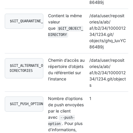
864B9j
Contient la même
/data/user/reposit
$GIT_QUARANTINE_PATH
valeur
ories/a/ab/
que
a1/b2/34/1000012
$GIT_OBJECT_
34/1234.git/
DIRECTORY
objects/ghq_luvYC
864B9j
Chemin d’accès au
/data/user/reposit
$GIT_ALTERNATE_OBJECT_
répertoire d’objets
ories/a/ab/
DIRECTORIES
du référentiel sur
a1/b2/34/1000012
l’instance
34/1234.git/object
s
Nombre d’options
1
$GIT_PUSH_OPTION_COUNT
de push envoyées
par le client
avec
--push-
. Pour plus
option
d’informations,