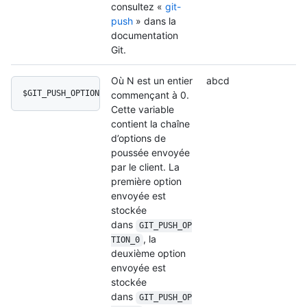
consultez «
git-
push
» dans la
documentation
Git.
Où N est un entier
abcd
$GIT_PUSH_OPTION_N
commençant à 0.
Cette variable
contient la chaîne
d’options de
poussée envoyée
par le client. La
première option
envoyée est
stockée
dans
GIT_PUSH_OP
, la
TION_0
deuxième option
envoyée est
stockée
dans
GIT_PUSH_OP