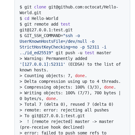
$ 
git 
clone
 git@github.com:octocat/Hello-
World.git
$ 
cd
 Hello-World
$ 
git remote add 
test
git@127.0.0.1:test.git
$ 
GIT_SSH_COMMAND=
"ssh -o 
UserKnownHostsFile=/dev/null -o 
StrictHostKeyChecking=no -p 52311 -i 
../id_ed25519"
 git push -u 
test
 master
> 
Warning: Permanently added 
'[127.0.0.1]:52311'
 (ECDSA) to the list of 
known hosts.
> 
Counting objects: 7, 
done
.
> 
Delta compression using up to 4 threads.
> 
Compressing objects: 100% (3/3), 
done
.
> 
Writing objects: 100% (7/7), 700 bytes | 
0 bytes/s, 
done
.
> 
Total 7 (delta 0), reused 7 (delta 0)
> 
remote: error: rejecting all pushes
> 
To git@127.0.0.1:test.git
> 
 ! [remote rejected] master -> master 
(pre-receive hook declined)
> 
error: failed to push some refs to 