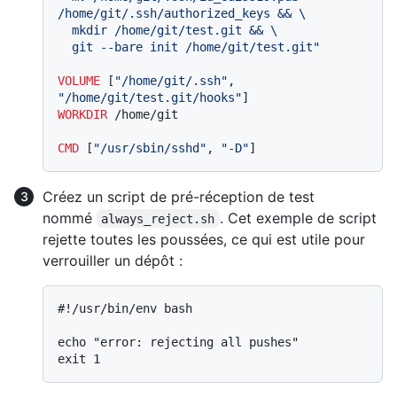
/home/git/.ssh/authorized_keys && \

  mkdir /home/git/test.git && \

  git --bare init /home/git/test.git"
VOLUME
 [
"/home/git/.ssh"
, 
"/home/git/test.git/hooks"
]
WORKDIR
 /home/git
CMD
 [
"/usr/sbin/sshd"
, 
"-D"
]
Créez un script de pré-réception de test
nommé
. Cet exemple de script
always_reject.sh
rejette toutes les poussées, ce qui est utile pour
verrouiller un dépôt :
#
!/usr/bin/env bash
echo "error: rejecting all pushes"
