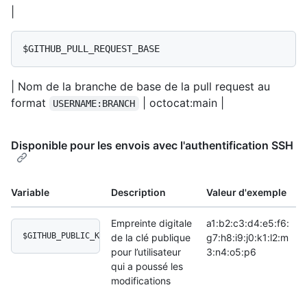
|
$GITHUB_PULL_REQUEST_BASE
| Nom de la branche de base de la pull request au
format
| octocat:main |
USERNAME:BRANCH
Disponible pour les envois avec l'authentification SSH
Variable
Description
Valeur d'exemple
Empreinte digitale
a1:b2:c3:d4:e5:f6:
$GITHUB_PUBLIC_KEY_FINGERPRINT
de la clé publique
g7:h8:i9:j0:k1:l2:m
pour l’utilisateur
3:n4:o5:p6
qui a poussé les
modifications