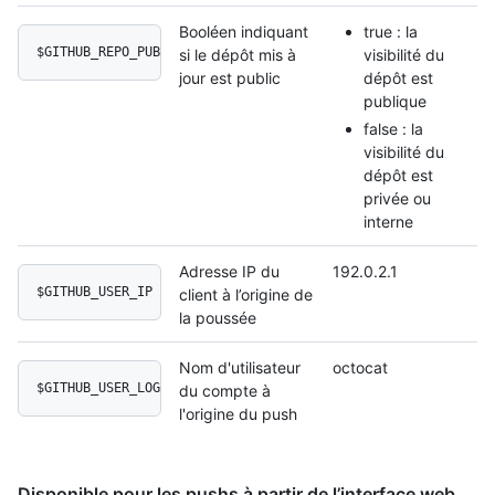
Booléen indiquant
true : la
$GITHUB_REPO_PUBLIC
si le dépôt mis à
visibilité du
jour est public
dépôt est
publique
false : la
visibilité du
dépôt est
privée ou
interne
Adresse IP du
192.0.2.1
$GITHUB_USER_IP
client à l’origine de
la poussée
Nom d'utilisateur
octocat
$GITHUB_USER_LOGIN
du compte à
l'origine du push
Disponible pour les pushs à partir de l’interface web