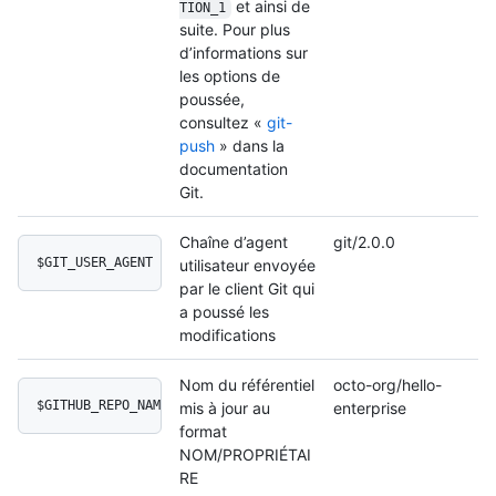
et ainsi de
TION_1
suite. Pour plus
d’informations sur
les options de
poussée,
consultez «
git-
push
» dans la
documentation
Git.
Chaîne d’agent
git/2.0.0
$GIT_USER_AGENT
utilisateur envoyée
par le client Git qui
a poussé les
modifications
Nom du référentiel
octo-org/hello-
$GITHUB_REPO_NAME
mis à jour au
enterprise
format
NOM/PROPRIÉTAI
RE