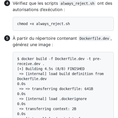
Vérifiez que les scripts
ont des
always_reject.sh
autorisations d’exécution :
À partir du répertoire contenant
,
Dockerfile.dev
générez une image :
$ 
docker build -f Dockerfile.dev -t pre-
receive.dev .
[+] Building 4.5s (8/8) FINISHED

 => [internal] load build definition from 
Dockerfile.dev                                                                            
0.0s

 => => transferring dockerfile: 641B                                                                                                
0.0s

 => [internal] load .dockerignore                                                                                                   
0.0s

 => transferring context: 2B                                                                                                     
0.0s
