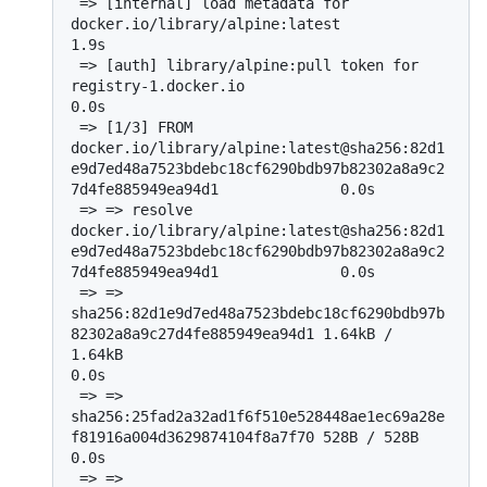
 => [internal] load metadata for 
docker.io/library/alpine:latest                                                                    
1.9s

 => [auth] library/alpine:pull token for 
registry-1.docker.io                                                                       
0.0s

 => [1/3] FROM 
docker.io/library/alpine:latest@sha256:82d1
e9d7ed48a7523bdebc18cf6290bdb97b82302a8a9c2
7d4fe885949ea94d1              0.0s

 => => resolve 
docker.io/library/alpine:latest@sha256:82d1
e9d7ed48a7523bdebc18cf6290bdb97b82302a8a9c2
7d4fe885949ea94d1              0.0s

 => => 
sha256:82d1e9d7ed48a7523bdebc18cf6290bdb97b
82302a8a9c27d4fe885949ea94d1 1.64kB / 
1.64kB                                      
0.0s

 => => 
sha256:25fad2a32ad1f6f510e528448ae1ec69a28e
f81916a004d3629874104f8a7f70 528B / 528B                                          
0.0s

 => => 