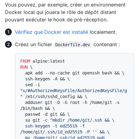
Vous pouvez, par exemple, créer un environnement
Docker local qui jouera le rôle de dépôt distant
pouvant exécuter le hook de pré-réception.
Vérifiez que Docker est installé
localement.
Créez un fichier
contenant :
Dockerfile.dev
FROM
RUN
 \

  apk add --no-cache git openssh bash && \

  ssh-keygen -A && \

  sed -i 
"s/#AuthorizedKeysFile/AuthorizedKeysFile/g
"
 /etc/ssh/sshd_config && \

  adduser git -D -G root -h /home/git -s 
/bin/bash && \

  passwd -d git && \

  su git -c 
"mkdir /home/git/.ssh && \

  ssh-keygen -t ed25519 -f 
/home/git/.ssh/id_ed25519 -P '' && \

  mv /home/git/.ssh/id_ed25519.pub 