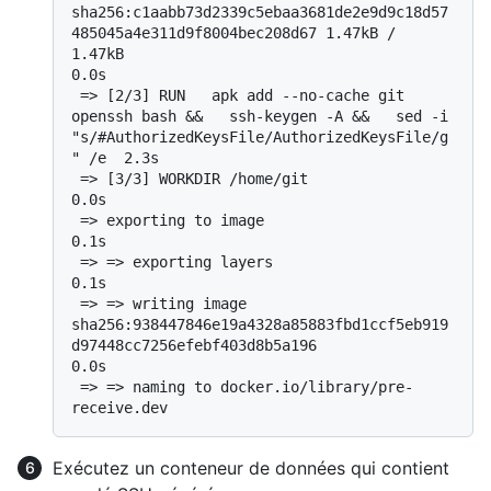
sha256:c1aabb73d2339c5ebaa3681de2e9d9c18d57
485045a4e311d9f8004bec208d67 1.47kB / 
1.47kB                                      
0.0s

 => [2/3] RUN   apk add --no-cache git 
openssh bash &&   ssh-keygen -A &&   sed -i 
"s/#AuthorizedKeysFile/AuthorizedKeysFile/g
" /e  2.3s

 => [3/3] WORKDIR /home/git                                                                                                         
0.0s

 => exporting to image                                                                                                              
0.1s

 => => exporting layers                                                                                                             
0.1s

 => => writing image 
sha256:938447846e19a4328a85883fbd1ccf5eb919
d97448cc7256efebf403d8b5a196                                        
0.0s

 => => naming to docker.io/library/pre-
Exécutez un conteneur de données qui contient