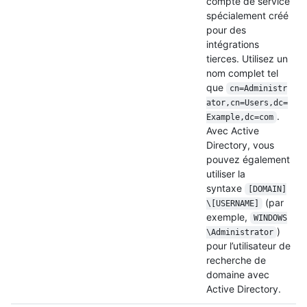
compte de service
spécialement créé
pour des
intégrations
tierces. Utilisez un
nom complet tel
que
cn=Administr
ator,cn=Users,dc=
.
Example,dc=com
Avec Active
Directory, vous
pouvez également
utiliser la
syntaxe
[DOMAIN]
(par
\[USERNAME]
exemple,
WINDOWS
)
\Administrator
pour l’utilisateur de
recherche de
domaine avec
Active Directory.