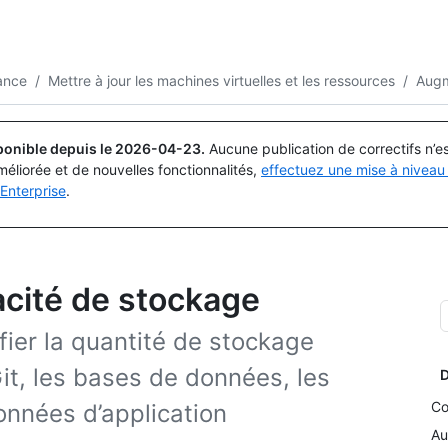
Rechercher ou demander
Copilot
tance
/
Mettre à jour les machines virtuelles et les ressources
/
Augm
ponible depuis le
2026-04-23
.
Aucune publication de correctifs n’
méliorée et de nouvelles fonctionnalités,
effectuez une mise à niveau 
Enterprise
.
cité de stockage
er la quantité de stockage
Git, les bases de données, les
D
Co
onnées d’application
Au