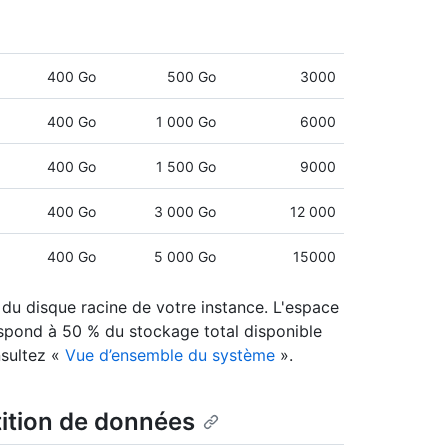
400 Go
500 Go
3000
400 Go
1 000 Go
6000
400 Go
1 500 Go
9000
400 Go
3 000 Go
12 000
400 Go
5 000 Go
15000
e du disque racine de votre instance. L'espace
espond à 50 % du stockage total disponible
nsultez «
Vue d’ensemble du système
».
tition de données