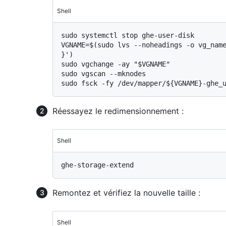
Shell
sudo systemctl stop ghe-user-disk

VGNAME=$(sudo lvs --noheadings -o vg_name
}')

sudo vgchange -ay "$VGNAME"

sudo vgscan --mknodes

Réessayez le redimensionnement :
Shell
Remontez et vérifiez la nouvelle taille :
Shell