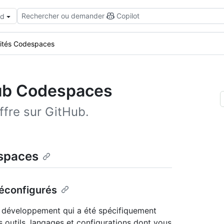
Rechercher ou demander
Copilot
ud
lités Codespaces
Hub Codespaces
fre sur GitHub.
espaces
éconfigurés
e développement qui a été spécifiquement
es outils, langages et configurations dont vous