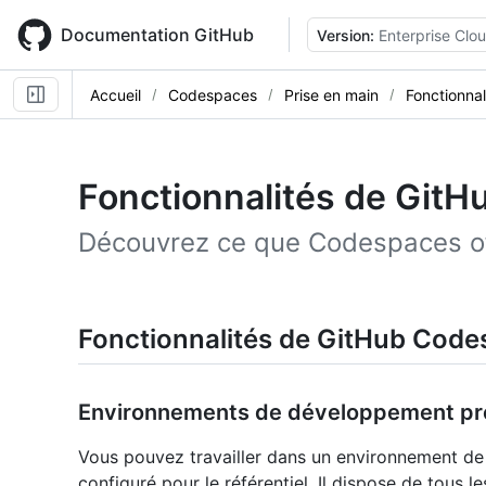
Skip
to
Documentation GitHub
Version:
Enterprise Clo
main
content
Accueil
Codespaces
Prise en main
Fonctionna
Fonctionnalités de Git
Découvrez ce que Codespaces of
Fonctionnalités de GitHub Cod
Environnements de développement pr
Vous pouvez travailler dans un environnement d
configuré pour le référentiel. Il dispose de tous l