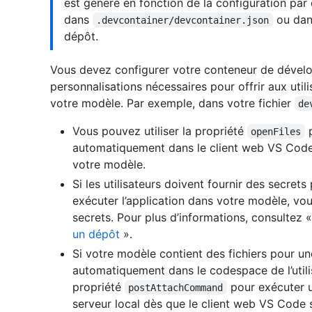
est généré en fonction de la configuration par 
dans
ou da
.devcontainer/devcontainer.json
dépôt.
Vous devez configurer votre conteneur de dévelop
personnalisations nécessaires pour offrir aux util
votre modèle. Par exemple, dans votre fichier
de
Vous pouvez utiliser la propriété
p
openFiles
automatiquement dans le client web VS Code
votre modèle.
Si les utilisateurs doivent fournir des secret
exécuter l’application dans votre modèle, vo
secrets. Pour plus d’informations, consultez 
un dépôt
».
Si votre modèle contient des fichiers pour u
automatiquement dans le codespace de l’utilisa
propriété
pour exécuter u
postAttachCommand
serveur local dès que le client web VS Code 