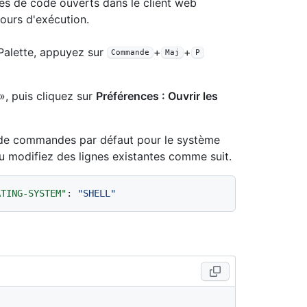
ces de code ouverts dans le client web
ours d'exécution.
Palette, appuyez sur
+
+
Commande
Maj
P
, puis cliquez sur
Préférences : Ouvrir les
ur de commandes par défaut pour le système
ou modifiez des lignes existantes comme suit.
ATING-SYSTEM"
:
"SHELL"