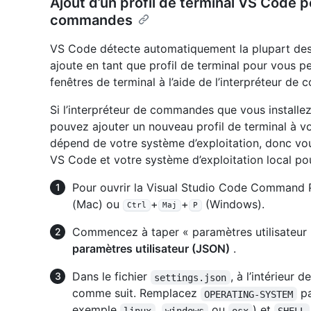
Ajout d’un profil de terminal VS Code 
commandes
VS Code détecte automatiquement la plupart des
ajoute en tant que profil de terminal pour vous p
fenêtres de terminal à l’aide de l’interpréteur d
Si l’interpréteur de commandes que vous installe
pouvez ajouter un nouveau profil de terminal à v
dépend de votre système d’exploitation, donc vou
VS Code et votre système d’exploitation local pou
Pour ouvrir la Visual Studio Code Command 
(Mac) ou
+
+
(Windows).
Ctrl
Maj
P
Commencez à taper « paramètres utilisateur »
paramètres utilisateur (JSON)
.
Dans le fichier
, à l’intérieur
settings.json
comme suit. Remplacez
pa
OPERATING-SYSTEM
exemple
,
ou
) et
linux
windows
osx
SHELL