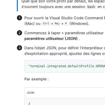
Quel que soit votre profil par défaut, les espa
s'ouvrent toujours avec une session
en c
bash
Pour ouvrir la Visual Studio Code Command 
(Mac) ou
+
+
(Windows).
Ctrl
Maj
P
Commencez à taper « paramètres utilisateur »
paramètres utilisateur (JSON)
.
Dans l’objet JSON, pour définir l’interpréte
d’exploitation approprié, ajoutez des lignes 
"terminal.integrated.defaultProfile.OPER
Par exemple :
JSON
{