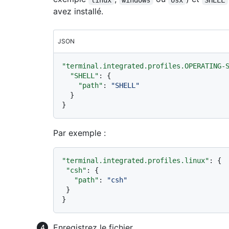
avez installé.
JSON
"terminal.integrated.profiles.OPERATING-
"SHELL"
:
{
"path"
:
"SHELL"
}
}
Par exemple :
"terminal.integrated.profiles.linux"
:
{
"csh"
:
{
"path"
:
"csh"
}
}
Enregistrez le fichier .