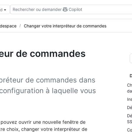
Rechercher ou demander
Copilot
ud
codespace
Changer votre interpréteur de commandes
teur de commandes
D
rpréteur de commandes dans
Ch
onfiguration à laquelle vous
da
In
Dé
Dé
 pouvez ouvrir une nouvelle fenêtre de
S
re choix, changer votre interpréteur de
Co