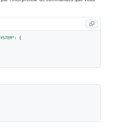
SYSTEM"
:
{