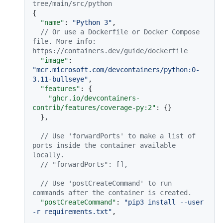
tree/main/src/python
{
"name"
:
"Python 3"
,
// Or use a Dockerfile or Docker Compose 
file. More info: 
https://containers.dev/guide/dockerfile
"image"
:
"mcr.microsoft.com/devcontainers/python:0-
3.11-bullseye"
,
"features"
:
{
"ghcr.io/devcontainers-
contrib/features/coverage-py:2"
:
{
}
}
,
// Use 'forwardPorts' to make a list of 
ports inside the container available 
locally.
// "forwardPorts": [],
// Use 'postCreateCommand' to run 
commands after the container is created.
"postCreateCommand"
:
"pip3 install --user 
-r requirements.txt"
,