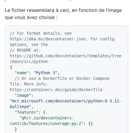
Le fichier ressemblera à ceci, en fonction de l’image
que vous avez choisie :
// For format details, see 
https://aka.ms/devcontainer.json. For config 
options, see the
// README at: 
https://github.com/devcontainers/templates/tree
/main/src/python
{
"name"
:
"Python 3"
,
// Or use a Dockerfile or Docker Compose 
file. More info: 
https://containers.dev/guide/dockerfile
"image"
:
"mcr.microsoft.com/devcontainers/python:0-3.11-
bullseye"
,
"features"
:
{
"ghcr.io/devcontainers-
contrib/features/coverage-py:2"
:
{
}
}