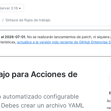
Server 3.16
Buscar o preguntar
Copilot
s
/
Sintaxis de flujos de trabajo
 el
2026-07-01
.
No se realizarán lanzamientos de patch, ni siquiera
terísticas,
actualice a la versión más reciente de GitHub Enterprise S
bajo para Acciones de
E
so automatizado configurable
Ac
. Debes crear un archivo YAML
n