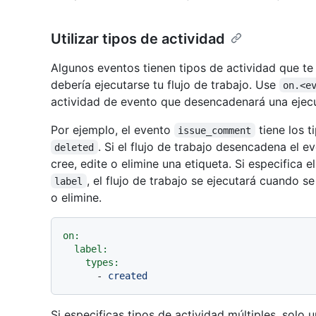
Utilizar tipos de actividad
Algunos eventos tienen tipos de actividad que t
debería ejecutarse tu flujo de trabajo. Use
on.<e
actividad de evento que desencadenará una ejecuc
Por ejemplo, el evento
tiene los t
issue_comment
. Si el flujo de trabajo desencadena el 
deleted
cree, edite o elimine una etiqueta. Si especifica e
, el flujo de trabajo se ejecutará cuando 
label
o elimine.
on:
label:
types:
-
created
Si especificas tipos de actividad múltiples, solo 