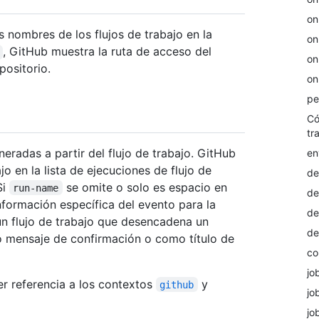
on
s nombres de los flujos de trabajo en la
on
, GitHub muestra la ruta de acceso del
on
epositorio.
on
pe
Có
tr
eradas a partir del flujo de trabajo. GitHub
en
o en la lista de ejecuciones de flujo de
de
Si
se omite o solo es espacio en
run-name
de
nformación específica del evento para la
de
 un flujo de trabajo que desencadena un
de
o mensaje de confirmación o como título de
co
jo
er referencia a los contextos
y
github
jo
jo