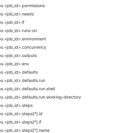
bs.<job_id>.permissions
bs.<job_id>.needs
bs.<job_id>.if
bs.<job_id>.runs-on
bs.<job_id>.environment
bs.<job_id>.concurrency
bs.<job_id>.outputs
bs.<job_id>.env
bs.<job_id>.defaults
bs.<job_id>.defaults.run
bs.<job_id>.defaults.run.shell
bs.<job_id>.defaults.run.working-directory
bs.<job_id>.steps
bs.<job_id>.steps[*].id
bs.<job_id>.steps[*].if
bs.<job_id>.steps[*].name