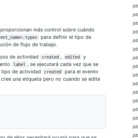
jo
jo
jo
e proporcionan más control sobre cuándo
jo
para definir el tipo de
vent_name>.types
jo
ión de flujo de trabajo.
jo
ipos de actividad
,
y
created
edited
jo
evento
, se ejecutará cada vez que se
label
jo
l tipo de actividad
para el evento
created
jo
se cree una etiqueta pero no cuando se edite
jo
jo
jo
jo
jo
jo
jo
uno de ellos necesitará ocurrir para que se