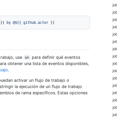
jo
jo
jo
}}
by
@${{
github.actor
}}
jo
jo
jo
jo
jo
trabajo, use
para definir qué eventos
on
Para obtener una lista de eventos disponibles,
jo
bajo
.
jo
jo
puedan activar un flujo de trabajo o
jo
ingir la ejecución de un flujo de trabajo
cambios de rama específicos. Estas opciones
jo
jo
jo
jo