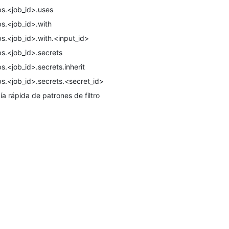
bs.<job_id>.uses
bs.<job_id>.with
bs.<job_id>.with.<input_id>
bs.<job_id>.secrets
bs.<job_id>.secrets.inherit
bs.<job_id>.secrets.<secret_id>
ía rápida de patrones de filtro