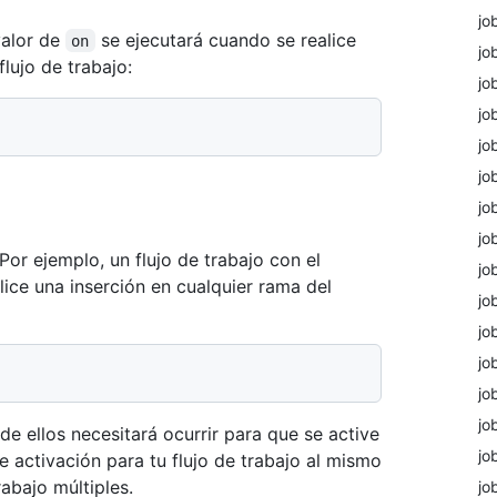
jo
valor de
se ejecutará cuando se realice
on
jo
flujo de trabajo:
jo
jo
jo
jo
jo
jo
Por ejemplo, un flujo de trabajo con el
jo
lice una inserción en cualquier rama del
jo
jo
jo
jo
jo
de ellos necesitará ocurrir para que se active
jo
de activación para tu flujo de trabajo al mismo
rabajo múltiples.
jo