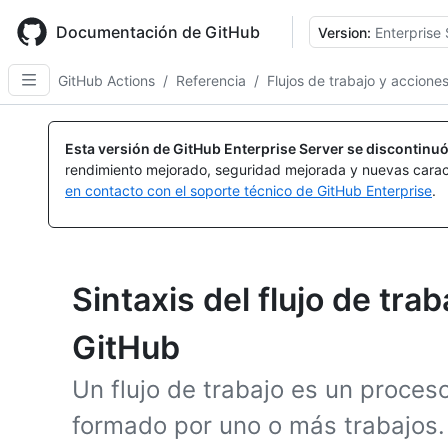
Skip
to
Documentación de GitHub
Version:
Enterprise 
main
content
GitHub Actions
/
Referencia
/
Flujos de trabajo y accione
Esta versión de GitHub Enterprise Server se discontinuó
rendimiento mejorado, seguridad mejorada y nuevas carac
en contacto con el soporte técnico de GitHub Enterprise
.
Sintaxis del flujo de tra
GitHub
Un flujo de trabajo es un proce
formado por uno o más trabajos