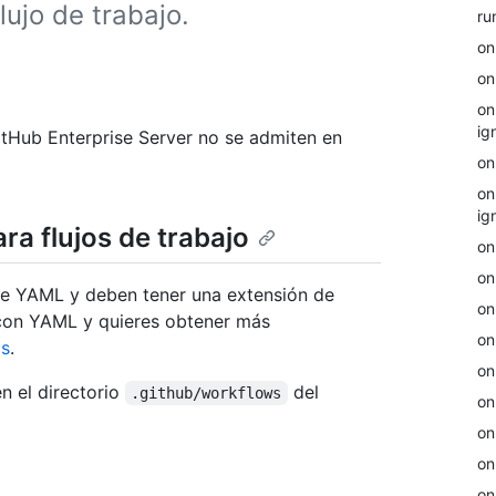
lujo de trabajo.
ru
on
on
on
ig
tHub Enterprise Server no se admiten en
on
on
ig
ra flujos de trabajo
on
on
s de YAML y deben tener una extensión de
on
a con YAML y quieres obtener más
on
os
.
on
n el directorio
del
.github/workflows
on
on
on
on