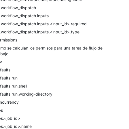
.workflow_dispatch
.workflow_dispatch.inputs
.workflow_dispatch.inputs.<input_id>.required
.workflow_dispatch.inputs.<input_id>.type
rmissions
mo se calculan los permisos para una tarea de flujo de
abajo
v
faults
faults.run
faults.run.shell
faults.run.working-directory
ncurrency
bs
bs.<job_id>
bs.<job_id>.name