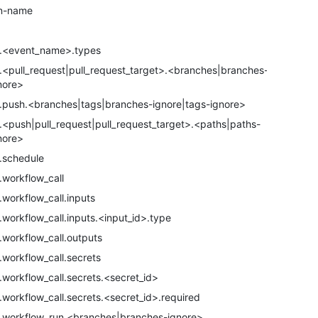
n-name
.<event_name>.types
.<pull_request|pull_request_target>.<branches|branches-
nore>
.push.<branches|tags|branches-ignore|tags-ignore>
.<push|pull_request|pull_request_target>.<paths|paths-
nore>
.schedule
.workflow_call
.workflow_call.inputs
.workflow_call.inputs.<input_id>.type
.workflow_call.outputs
.workflow_call.secrets
.workflow_call.secrets.<secret_id>
.workflow_call.secrets.<secret_id>.required
.workflow_run.<branches|branches-ignore>