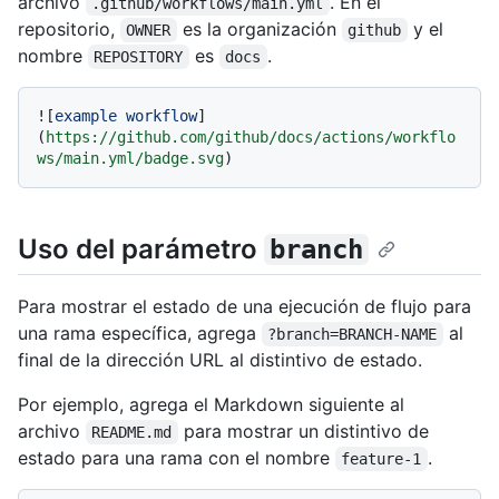
archivo
. En el
.github/workflows/main.yml
repositorio,
es la organización
y el
OWNER
github
nombre
es
.
REPOSITORY
docs
![
example workflow
]
(
https://github.com/github/docs/actions/workflo
ws/main.yml/badge.svg
Uso del parámetro
branch
Para mostrar el estado de una ejecución de flujo para
una rama específica, agrega
al
?branch=BRANCH-NAME
final de la dirección URL al distintivo de estado.
Por ejemplo, agrega el Markdown siguiente al
archivo
para mostrar un distintivo de
README.md
estado para una rama con el nombre
.
feature-1