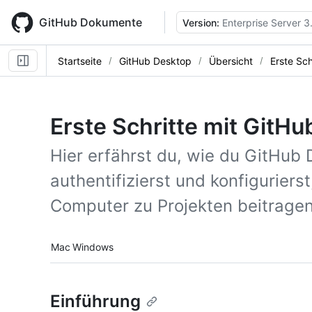
Skip
to
GitHub Dokumente
Version:
Enterprise Server 3
main
content
Startseite
GitHub Desktop
Übersicht
Erste Sch
Erste Schritte mit GitH
Hier erfährst du, wie du GitHub 
authentifizierst und konfiguriers
Computer zu Projekten beitragen
Platform navigation
Mac
Windows
Einführung