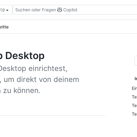
Suchen oder Fragen
Copilot
.19
ritte
ub Desktop
Desktop einrichtest,
t, um direkt von deinem
I
Ei
 zu können.
Te
Te
Te