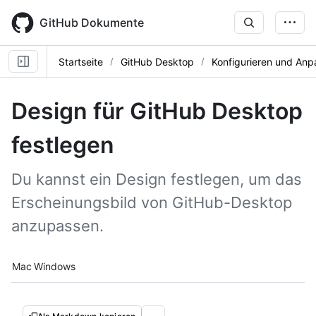
Skip
to
GitHub Dokumente
main
content
Startseite
GitHub Desktop
Konfigurieren und Anp
Design für GitHub Desktop
festlegen
Du kannst ein Design festlegen, um das
Erscheinungsbild von GitHub-Desktop
anzupassen.
Platform navigation
Mac
Windows