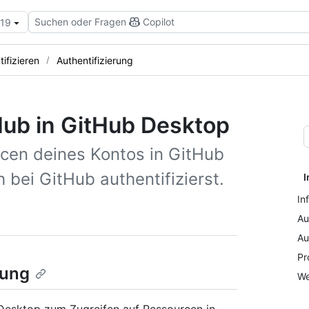
Suchen oder Fragen
Copilot
.19
tifizieren
Authentifizierung
tHub in GitHub Desktop
rcen deines Kontos in GitHub
 bei GitHub authentifizierst.
I
In
Au
Au
Pr
rung
We