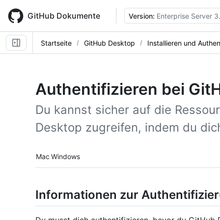
Skip
to
GitHub Dokumente
Version:
Enterprise Server 3
main
content
Startseite
GitHub Desktop
Installieren und Authen
Authentifizieren bei Gi
Du kannst sicher auf die Ressou
Desktop zugreifen, indem du dich
Platform navigation
Mac
Windows
Informationen zur Authentifizie