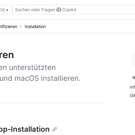
Suchen oder Fragen
Copilot
.19
tifizieren
Installation
ren
en unterstützten
nd macOS installieren.
I
In
Gi
p-Installation