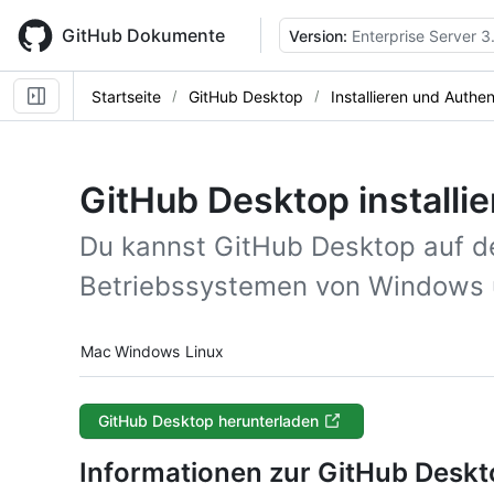
Skip
to
GitHub Dokumente
Version:
Enterprise Server 3
main
content
Startseite
GitHub Desktop
Installieren und Authen
GitHub Desktop installie
Du kannst GitHub Desktop auf d
Betriebssystemen von Windows u
Platform navigation
Mac
Windows
Linux
GitHub Desktop herunterladen
Informationen zur GitHub Deskto