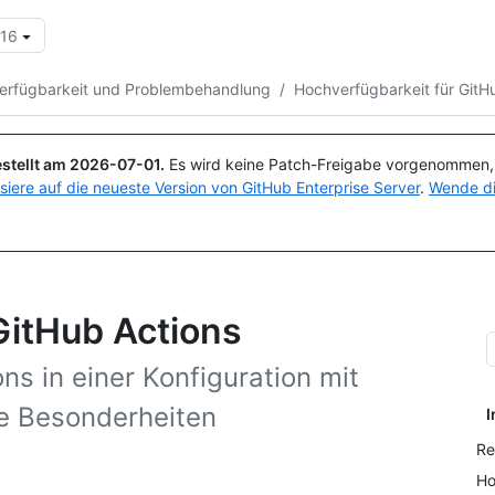
.16
Suchen oder Fragen
Copilot
erfügbarkeit und Problembehandlung
/
Hochverfügbarkeit für GitH
stellt am
2026-07-01
.
Es wird keine Patch-Freigabe vorgenommen, a
isiere auf die neueste Version von GitHub Enterprise Server
.
Wende di
GitHub Actions
s in einer Konfiguration mit
e Besonderheiten
I
Re
Ho