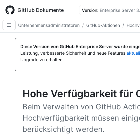
Skip
to
GitHub Dokumente
Version:
Enterprise Server 3
main
content
Unternehmensadministratoren
/
GitHub-Aktionen
/
Hochv
Diese Version von GitHub Enterprise Server wurde einge
Leistung, verbesserte Sicherheit und neue Features
aktual
Upgrade zu erhalten.
Hohe Verfügbarkeit für 
Beim Verwalten von GitHub Action
Hochverfügbarkeit müssen einig
berücksichtigt werden.