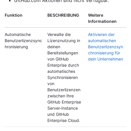
GitHub.com Aktionen sind nicht verfügbar.
Funktion
BESCHREIBUNG
Weitere
Informationen
Automatische
Verwalte die
Aktivieren der
Benutzerlizenzsync
Lizenznutzung in
automatischen
hronisierung
deinen
Benutzerlizenzsyn
Bereitstellungen
chronisierung für
von GitHub
dein Unternehmen
Enterprise durch
automatisches
Synchronisieren
von
Benutzerlizenzen
zwischen Ihre
GitHub Enterprise
Server-Instance
und GitHub
Enterprise Cloud.