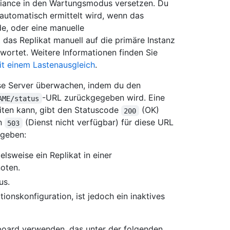
liance in den Wartungsmodus versetzen. Du
automatisch ermittelt wird, wenn das
de, oder eine manuelle
 das Replikat manuell auf die primäre Instanz
twortet. Weitere Informationen finden Sie
t einem Lastenausgleich
.
ise Server überwachen, indem du den
-URL zurückgegeben wird. Eine
AME/status
iten kann, gibt den Statuscode
(OK)
200
en
(Dienst nicht verfügbar) für diese URL
503
kgeben:
elsweise ein Replikat in einer
oten.
us.
ionskonfiguration, ist jedoch ein inaktives
board verwenden, das unter der folgenden