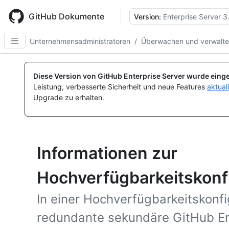
Skip
to
GitHub Dokumente
Version:
Enterprise Server 3
main
content
Unternehmensadministratoren
/
Überwachen und verwalten
Diese Version von GitHub Enterprise Server wurde einge
Leistung, verbesserte Sicherheit und neue Features
aktual
Upgrade zu erhalten.
Informationen zur
Hochverfügbarkeitskonf
In einer Hochverfügbarkeitskonfig
redundante sekundäre GitHub En