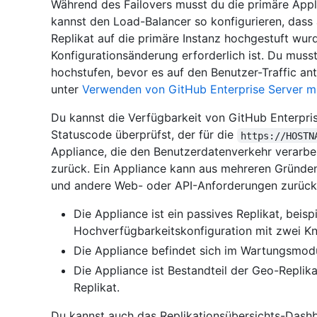
Während des Failovers musst du die primäre App
kannst den Load-Balancer so konfigurieren, dass 
Replikat auf die primäre Instanz hochgestuft wur
Konfigurationsänderung erforderlich ist. Du musst
hochstufen, bevor es auf den Benutzer-Traffic an
unter
Verwenden von GitHub Enterprise Server mi
Du kannst die Verfügbarkeit von GitHub Enterpr
Statuscode überprüfst, der für die
https://HOSTN
Appliance, die den Benutzerdatenverkehr verarbe
zurück. Ein Appliance kann aus mehreren Gründ
und andere Web- oder API-Anforderungen zurüc
Die Appliance ist ein passives Replikat, beispi
Hochverfügbarkeitskonfiguration mit zwei Kn
Die Appliance befindet sich im Wartungsmod
Die Appliance ist Bestandteil der Geo-Replikat
Replikat.
Du kannst auch das Replikationsübersichts-Dash