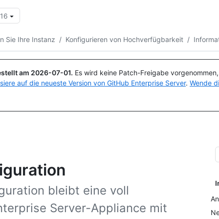
.16
Suchen oder Fragen
Copilot
 Sie Ihre Instanz
/
Konfigurieren von Hochverfügbarkeit
/
Informa
stellt am
2026-07-01
.
Es wird keine Patch-Freigabe vorgenommen, a
isiere auf die neueste Version von GitHub Enterprise Server
.
Wende di
iguration
I
uration bleibt eine voll
An
terprise Server-Appliance mit
Ne