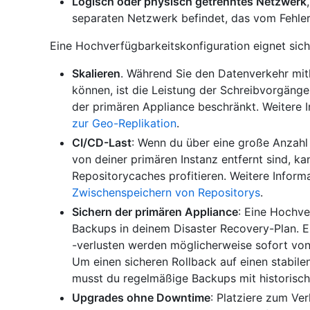
Logisch oder physisch getrenntes Netzwerk
separaten Netzwerk befindet, das vom Fehler 
Eine Hochverfügbarkeitskonfiguration eignet sich 
Skalieren
. Während Sie den Datenverkehr mith
können, ist die Leistung der Schreibvorgänge
der primären Appliance beschränkt. Weitere 
zur Geo-Replikation
.
CI/CD-Last
: Wenn du über eine große Anzahl 
von deiner primären Instanz entfernt sind, ka
Repositorycaches profitieren. Weitere Inform
Zwischenspeichern von Repositorys
.
Sichern der primären Appliance
: Eine Hochve
Backups in deinem Disaster Recovery-Plan. 
-verlusten werden möglicherweise sofort von 
Um einen sicheren Rollback auf einen stabil
musst du regelmäßige Backups mit historisc
Upgrades ohne Downtime
: Platziere zum Ve