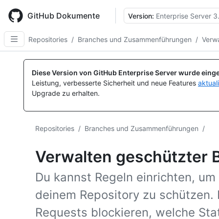
Skip
to
GitHub Dokumente
Version:
Enterprise Server 3
main
content
Repositories
/
Branches und Zusammenführungen
/
Verw
Diese Version von GitHub Enterprise Server wurde einge
Leistung, verbesserte Sicherheit und neue Features
aktual
Upgrade zu erhalten.
Repositories
/
Branches und Zusammenführungen
/
Verwalten geschützter 
Du kannst Regeln einrichten, um
deinem Repository zu schützen. 
Requests blockieren, welche Sta