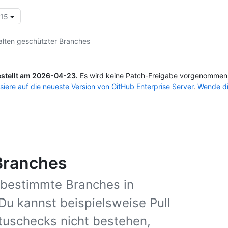
.15
Suchen oder Fragen
Copilot
alten geschützter Branches
stellt am
2026-04-23
.
Es wird keine Patch-Freigabe vorgenommen, 
isiere auf die neueste Version von GitHub Enterprise Server
.
Wende di
Branches
 bestimmte Branches in
Du kannst beispielsweise Pull
tuschecks nicht bestehen,