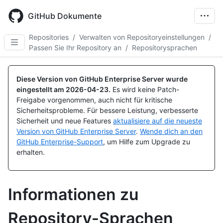
Skip
to
GitHub Dokumente
main
content
Repositories
/
Verwalten von Repositoryeinstellungen
/
Passen Sie Ihr Repository an
/
Repositorysprachen
Diese Version von GitHub Enterprise Server wurde
eingestellt am
2026-04-23
.
Es wird keine Patch-
Freigabe vorgenommen, auch nicht für kritische
Sicherheitsprobleme. Für bessere Leistung, verbesserte
Sicherheit und neue Features
aktualisiere auf die neueste
Version von GitHub Enterprise Server
.
Wende dich an den
GitHub Enterprise-Support
, um Hilfe zum Upgrade zu
erhalten.
Informationen zu
Repository-Sprachen