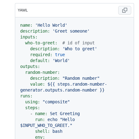
YAML
name:
'Hello World'
description:
'Greet someone'
inputs:
who-to-greet:
# id of input
description:
'Who to greet'
required:
true
default:
'World'
outputs:
random-number:
description:
"Random number"
value:
${{
steps.random-number-
generator.outputs.random-number
}}
runs:
using:
"composite"
steps:
-
name:
Set
Greeting
run:
echo
"Hello 
$INPUT_WHO_TO_GREET."
shell:
bash
env: