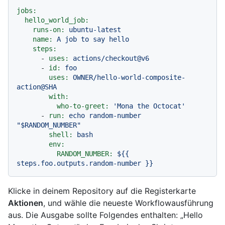
jobs:
hello_world_job:
runs-on:
ubuntu-latest
name:
A
job
to
say
hello
steps:
-
uses:
actions/checkout@v6
-
id:
foo
uses:
OWNER/hello-world-composite-
action@SHA
with:
who-to-greet:
'Mona the Octocat'
-
run:
echo
random-number
"$RANDOM_NUMBER"
shell:
bash
env:
RANDOM_NUMBER:
${{
steps.foo.outputs.random-number
}}
Klicke in deinem Repository auf die Registerkarte
Aktionen
, und wähle die neueste Workflowausführung
aus. Die Ausgabe sollte Folgendes enthalten: „Hello