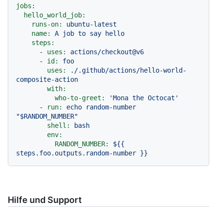
jobs:
hello_world_job:
runs-on:
ubuntu-latest
name:
A
job
to
say
hello
steps:
-
uses:
actions/checkout@v6
-
id:
foo
uses:
./.github/actions/hello-world-
composite-action
with:
who-to-greet:
'Mona the Octocat'
-
run:
echo
random-number
"$RANDOM_NUMBER"
shell:
bash
env:
RANDOM_NUMBER:
${{
steps.foo.outputs.random-number
}}
Hilfe und Support