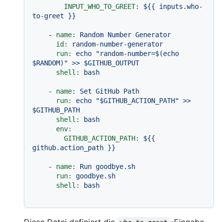
INPUT_WHO_TO_GREET:
${{
inputs.who-
to-greet
}}
-
name:
Random
Number
Generator
id:
random-number-generator
run:
echo
"random-number=$(echo 
$RANDOM)"
>>
$GITHUB_OUTPUT
shell:
bash
-
name:
Set
GitHub
Path
run:
echo
"$GITHUB_ACTION_PATH"
>>
$GITHUB_PATH
shell:
bash
env:
GITHUB_ACTION_PATH:
${{
github.action_path
}}
-
name:
Run
goodbye.sh
run:
goodbye.sh
shell:
bash
Diese Datei definiert die
-Eingabe,