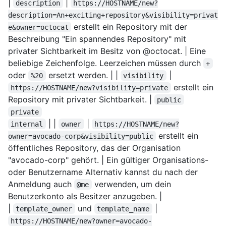
|
|
description
https://HOSTNAME/new?
description=An+exciting+repository&visibility=privat
erstellt ein Repository mit der
e&owner=octocat
Beschreibung "Ein spannendes Repository" mit
privater Sichtbarkeit im Besitz von @octocat. | Eine
beliebige Zeichenfolge. Leerzeichen müssen durch
+
oder
ersetzt werden. | |
|
%20
visibility
erstellt ein
https://HOSTNAME/new?visibility=private
Repository mit privater Sichtbarkeit. |
public
private
| |
|
internal
owner
https://HOSTNAME/new?
erstellt ein
owner=avocado-corp&visibility=public
öffentliches Repository, das der Organisation
"avocado-corp" gehört. | Ein gültiger Organisations-
oder Benutzername Alternativ kannst du nach der
Anmeldung auch
verwenden, um dein
@me
Benutzerkonto als Besitzer anzugeben. |
|
und
|
template_owner
template_name
https://HOSTNAME/new?owner=avocado-