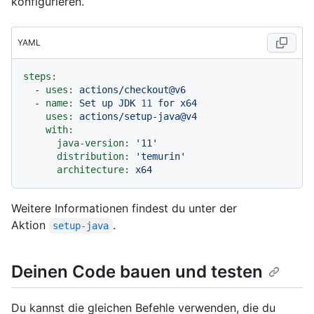
konfigurieren.
YAML
steps:
-
uses:
actions/checkout@v6
-
name:
Set
up
JDK
11
for
x64
uses:
actions/setup-java@v4
with:
java-version:
'11'
distribution:
'temurin'
architecture:
x64
Weitere Informationen findest du unter der
Aktion
.
setup-java
Deinen Code bauen und testen
Du kannst die gleichen Befehle verwenden, die du