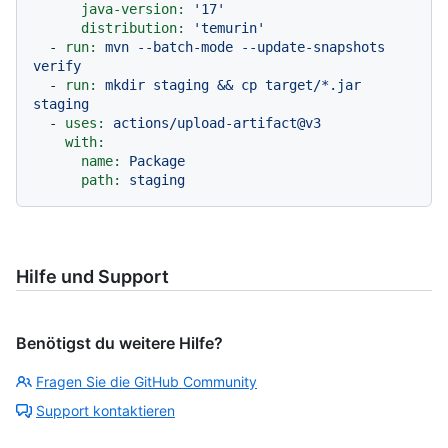
java-version:
'17'
distribution:
'temurin'
-
run:
mvn
--batch-mode
--update-snapshots
verify
-
run:
mkdir
staging
&&
cp
target/*.jar
staging
-
uses:
actions/upload-artifact@v3
with:
name:
Package
path:
staging
Hilfe und Support
Benötigst du weitere Hilfe?
Fragen Sie die GitHub Community
Support kontaktieren