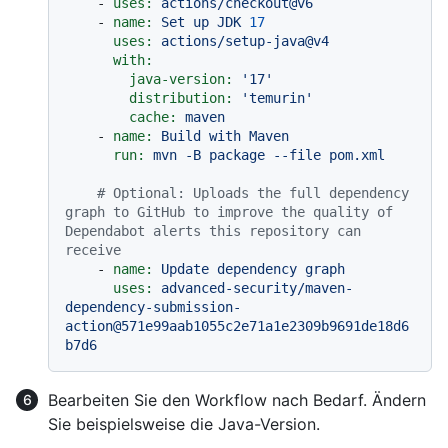
-
uses:
actions/checkout@v6
-
name:
Set
up
JDK
17
uses:
actions/setup-java@v4
with:
java-version:
'17'
distribution:
'temurin'
cache:
maven
-
name:
Build
with
Maven
run:
mvn
-B
package
--file
pom.xml
# Optional: Uploads the full dependency 
graph to GitHub to improve the quality of 
Dependabot alerts this repository can 
receive
-
name:
Update
dependency
graph
uses:
advanced-security/maven-
dependency-submission-
action@571e99aab1055c2e71a1e2309b9691de18d6
b7d6
Bearbeiten Sie den Workflow nach Bedarf. Ändern
Sie beispielsweise die Java-Version.