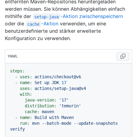
entfernten Maven-Repositories heruntergeladen
werden müssen. Sie können Abhängigkeiten einfach
mithilfe der
-Aktion zwischenspeichern
setup-java
oder die
-Aktion
verwenden, um eine
cache
benutzerdefinierte und stärker erweiterte
Konfiguration zu verwenden.
YAML
steps:
-
uses:
actions/checkout@v6
-
name:
Set
up
JDK
17
uses:
actions/setup-java@v4
with:
java-version:
'17'
distribution:
'temurin'
cache:
maven
-
name:
Build
with
Maven
run:
mvn
--batch-mode
--update-snapshots
verify