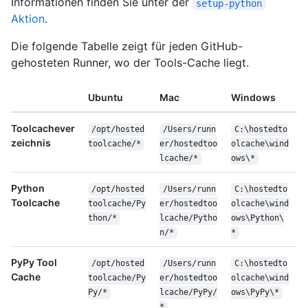
Informationen finden Sie unter der
setup-python
Aktion
.
Die folgende Tabelle zeigt für jeden GitHub-
gehosteten Runner, wo der Tools-Cache liegt.
Ubuntu
Mac
Windows
Toolcachever
/opt/hosted
/Users/runn
C:\hostedto
zeichnis
toolcache/*
er/hostedtoo
olcache\wind
lcache/*
ows\*
Python
/opt/hosted
/Users/runn
C:\hostedto
Toolcache
toolcache/Py
er/hostedtoo
olcache\wind
thon/*
lcache/Pytho
ows\Python\
n/*
*
PyPy Tool
/opt/hosted
/Users/runn
C:\hostedto
Cache
toolcache/Py
er/hostedtoo
olcache\wind
Py/*
lcache/PyPy/
ows\PyPy\*
*