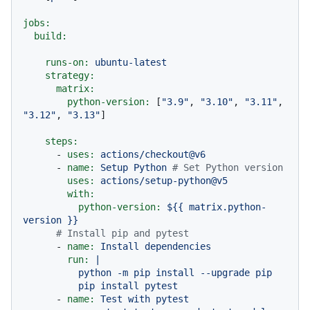
jobs:
build:
runs-on:
ubuntu-latest
strategy:
matrix:
python-version:
 [
"3.9"
, 
"3.10"
, 
"3.11"
, 
"3.12"
, 
"3.13"
]

steps:
-
uses:
actions/checkout@v6
-
name:
Setup
Python
# Set Python version
uses:
actions/setup-python@v5
with:
python-version:
${{
matrix.python-
version
}}
# Install pip and pytest
-
name:
Install
dependencies
run:
|

          python -m pip install --upgrade pip

-
name:
Test
with
pytest