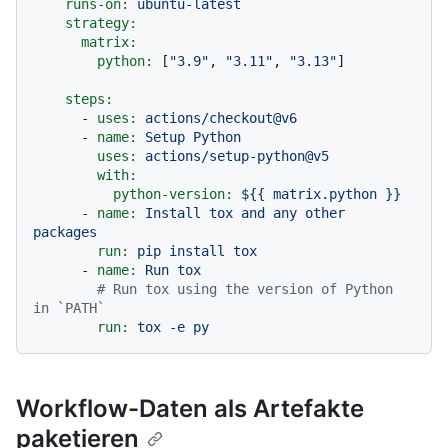
runs-on:
ubuntu-latest
strategy:
matrix:
python:
 [
"3.9"
, 
"3.11"
, 
"3.13"
]

steps:
-
uses:
actions/checkout@v6
-
name:
Setup
Python
uses:
actions/setup-python@v5
with:
python-version:
${{
matrix.python
}}
-
name:
Install
tox
and
any
other
packages
run:
pip
install
tox
-
name:
Run
tox
# Run tox using the version of Python 
in `PATH`
run:
tox
-e
py
Workflow-Daten als Artefakte
paketieren