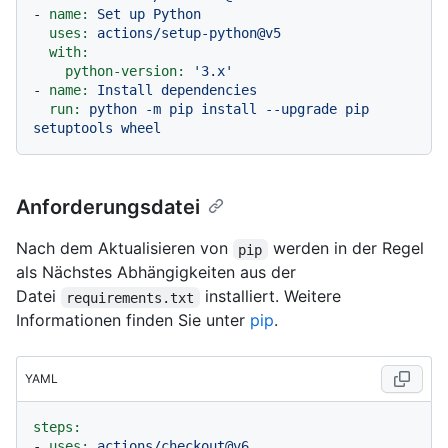
-
name:
Set
up
Python
uses:
actions/setup-python@v5
with:
python-version:
'3.x'
-
name:
Install
dependencies
run:
python
-m
pip
install
--upgrade
pip
setuptools
wheel
Anforderungsdatei
Nach dem Aktualisieren von
werden in der Regel
pip
als Nächstes Abhängigkeiten aus der
Datei
installiert. Weitere
requirements.txt
Informationen finden Sie unter
pip
.
YAML
steps:
-
uses:
actions/checkout@v6