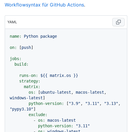
Workflowsyntax für GitHub Actions
.
YAML
name:
Python
package
on:
 [
push
]

jobs:
build:
runs-on:
${{
matrix.os
}}
strategy:
matrix:
os:
 [
ubuntu-latest
, 
macos-latest
, 
windows-latest
]

python-version:
 [
"3.9"
, 
"3.11"
, 
"3.13"
, 
"pypy3.10"
]

exclude:
-
os:
macos-latest
python-version:
"3.11"
-
os:
windows-latest