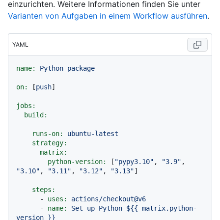
einzurichten. Weitere Informationen finden Sie unter
Varianten von Aufgaben in einem Workflow ausführen
.
YAML
name:
Python
package
on:
 [
push
]

jobs:
build:
runs-on:
ubuntu-latest
strategy:
matrix:
python-version:
 [
"pypy3.10"
, 
"3.9"
, 
"3.10"
, 
"3.11"
, 
"3.12"
, 
"3.13"
]

steps:
-
uses:
actions/checkout@v6
-
name:
Set
up
Python
${{
matrix.python-
version
}}