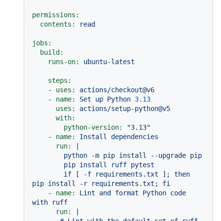
permissions:
contents:
read
jobs:
build:
runs-on:
ubuntu-latest
steps:
-
uses:
actions/checkout@v6
-
name:
Set
up
Python
3.13
uses:
actions/setup-python@v5
with:
python-version:
"3.13"
-
name:
Install
dependencies
run:
|

        python -m pip install --upgrade pip

        pip install ruff pytest

        if [ -f requirements.txt ]; then 
-
name:
Lint
and
format
Python
code
with
ruff
run:
|
