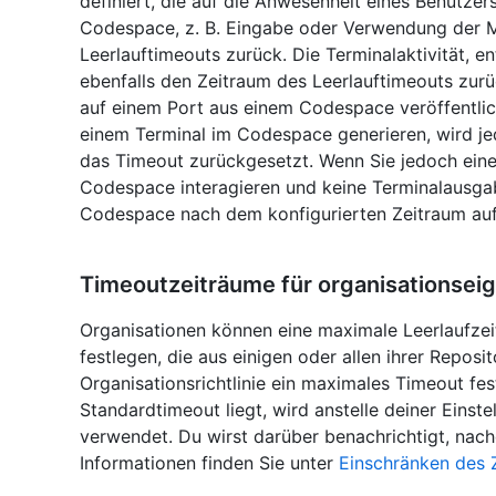
definiert, die auf die Anwesenheit eines Benutzers
Codespace, z. B. Eingabe oder Verwendung der M
Leerlauftimeouts zurück. Die Terminalaktivität, 
ebenfalls den Zeitraum des Leerlauftimeouts zur
auf einem Port aus einem Codespace veröffentli
einem Terminal im Codespace generieren, wird jed
das Timeout zurückgesetzt. Wenn Sie jedoch eine
Codespace interagieren und keine Terminalausgabe
Codespace nach dem konfigurierten Zeitraum auf
Timeoutzeiträume für organisationsei
Organisationen können eine maximale Leerlaufzei
festlegen, die aus einigen oder allen ihrer Reposi
Organisationsrichtlinie ein maximales Timeout fes
Standardtimeout liegt, wird anstelle deiner Einst
verwendet. Du wirst darüber benachrichtigt, nac
Informationen finden Sie unter
Einschränken des Z