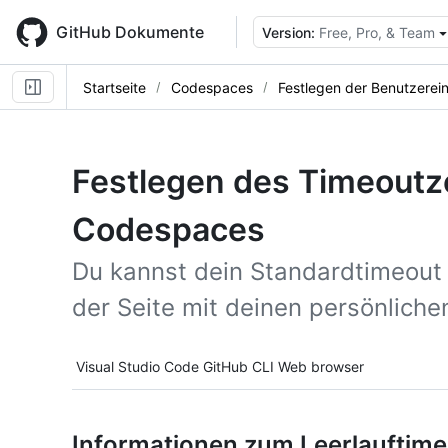
Skip
to
GitHub Dokumente
Version:
Free, Pro, & Team
main
content
Startseite
Codespaces
Festlegen der Benutzerein
Festlegen des Timeoutz
Codespaces
Du kannst dein Standardtimeout
der Seite mit deinen persönliche
Tool navigation
Visual Studio Code
GitHub CLI
Web browser
Informationen zum Leerlauftim