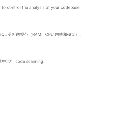
to control the analysis of your codebase.
QL 分析的规范（RAM、CPU 内核和磁盘）。
code scanning。