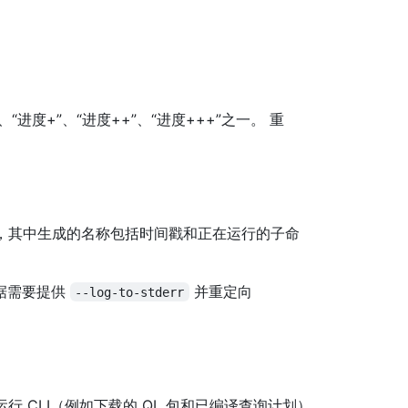
“进度+”、“进度++”、“进度+++”之一。 重
件，其中生成的名称包括时间戳和正在运行的子命
据需要提供
并重定向
--log-to-stderr
行 CLI（例如下载的 QL 包和已编译查询计划）