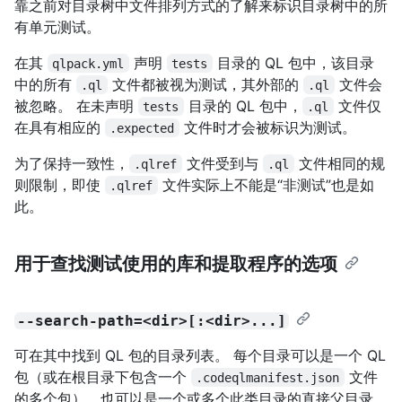
靠之前对目录树中文件排列方式的了解来标识目录树中的所
有单元测试。
在其
声明
目录的 QL 包中，该目录
qlpack.yml
tests
中的所有
文件都被视为测试，其外部的
文件会
.ql
.ql
被忽略。 在未声明
目录的 QL 包中，
文件仅
tests
.ql
在具有相应的
文件时才会被标识为测试。
.expected
为了保持一致性，
文件受到与
文件相同的规
.qlref
.ql
则限制，即使
文件实际上不能是“非测试”也是如
.qlref
此。
用于查找测试使用的库和提取程序的选项
--search-path=<dir>[:<dir>...]
可在其中找到 QL 包的目录列表。 每个目录可以是一个 QL
包（或在根目录下包含一个
文件
.codeqlmanifest.json
的多个包），也可以是一个或多个此类目录的直接父目录。