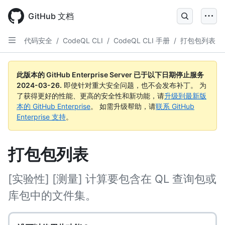
Skip
to
GitHub 文档
main
content
代码安全
/
CodeQL CLI
/
CodeQL CLI 手册
/
打包包列表
此版本的 GitHub Enterprise Server 已于以下日期停止服务
2024-03-26
.
即使针对重大安全问题，也不会发布补丁。 为
了获得更好的性能、更高的安全性和新功能，请
升级到最新版
本的 GitHub Enterprise
。 如需升级帮助，请
联系 GitHub
Enterprise 支持
。
打包包列表
[实验性] [测量] 计算要包含在 QL 查询包或
库包中的文件集。