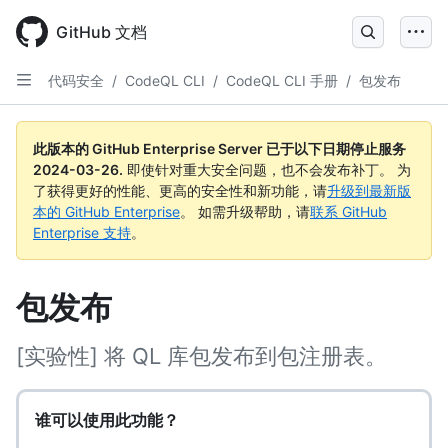
Skip
to
GitHub 文档
main
content
代码安全
/
CodeQL CLI
/
CodeQL CLI 手册
/
包发布
此版本的 GitHub Enterprise Server 已于以下日期停止服务
2024-03-26
.
即使针对重大安全问题，也不会发布补丁。 为
了获得更好的性能、更高的安全性和新功能，请
升级到最新版
本的 GitHub Enterprise
。 如需升级帮助，请
联系 GitHub
Enterprise 支持
。
包发布
[实验性] 将 QL 库包发布到包注册表。
谁可以使用此功能？