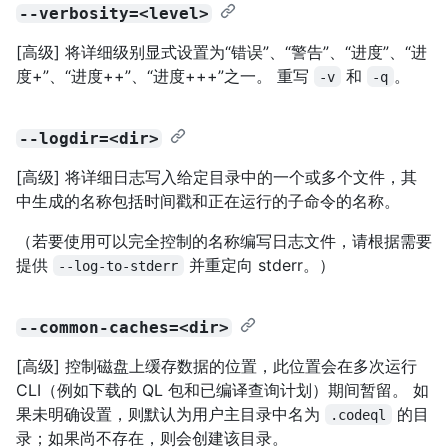
--verbosity=<level>
[高级] 将详细级别显式设置为“错误”、“警告”、“进度”、“进
度+”、“进度++”、“进度+++”之一。 重写
和
。
-v
-q
--logdir=<dir>
[高级] 将详细日志写入给定目录中的一个或多个文件，其
中生成的名称包括时间戳和正在运行的子命令的名称。
（若要使用可以完全控制的名称编写日志文件，请根据需要
提供
并重定向 stderr。）
--log-to-stderr
--common-caches=<dir>
[高级] 控制磁盘上缓存数据的位置，此位置会在多次运行
CLI（例如下载的 QL 包和已编译查询计划）期间暂留。 如
果未明确设置，则默认为用户主目录中名为
的目
.codeql
录；如果尚不存在，则会创建该目录。