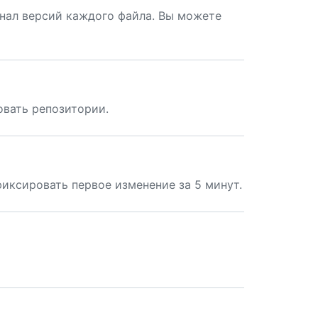
нал версий каждого файла. Вы можете
овать репозитории.
фиксировать первое изменение за 5 минут.