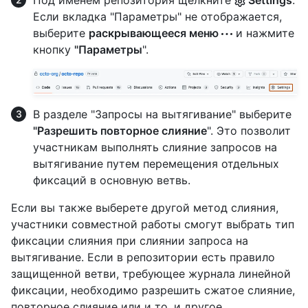
Под именем репозитория щелкните
Settings
.
Если вкладка "Параметры" не отображается,
выберите
раскрывающееся меню
и нажмите
кнопку
"Параметры
".
В разделе "Запросы на вытягивание" выберите
"Разрешить повторное слияние
". Это позволит
участникам выполнять слияние запросов на
вытягивание путем перемещения отдельных
фиксаций в основную ветвь.
Если вы также выберете другой метод слияния,
участники совместной работы смогут выбрать тип
фиксации слияния при слиянии запроса на
вытягивание. Если в репозитории есть правило
защищенной ветви, требующее журнала линейной
фиксации, необходимо разрешить сжатое слияние,
повторное слияние или и то, и другое.