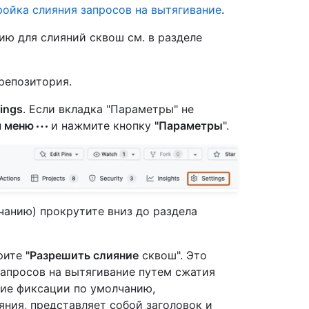
ойка слияния запросов на вытягивание
.
ю для слияний сквош см. в разделе
репозитория.
ings
. Если вкладка "Параметры" не
я меню
и нажмите кнопку
"Параметры
".
чанию) прокрутите вниз до раздела
ерите
"Разрешить слияние
сквош". Это
запросов на вытягивание путем сжатия
ие фиксации по умолчанию,
ния, представляет собой заголовок и