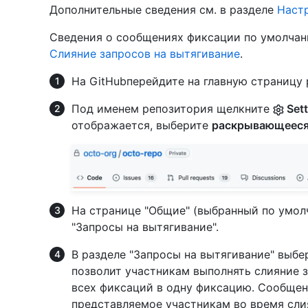
Дополнительные сведения см. в разделе
Настр
Сведения о сообщениях фиксации по умолчани
Слияние запросов на вытягивание
.
На GitHubперейдите на главную страницу 
Под именем репозитория щелкните
Sett
отображается, выберите
раскрывающеес
На странице "Общие" (выбранный по умол
"Запросы на вытягивание".
В разделе "Запросы на вытягивание" выб
позволит участникам выполнять слияние 
всех фиксаций в одну фиксацию. Сообщен
представляемое участникам во время слия