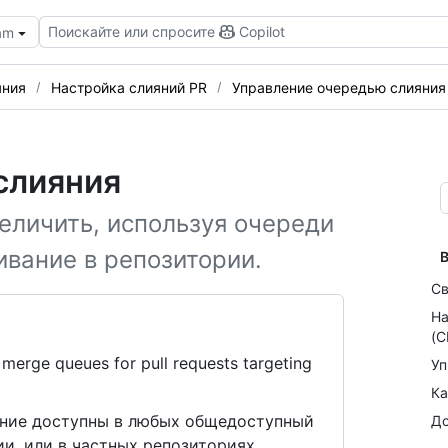
Поискайте или спросите
Copilot
eam
яния
Настройка слияний PR
Управление очередью слияния
слияния
еличить, используя очереди
ивание в репозитории.
В
Св
На
(C
merge queues for pull requests targeting
Уп
Ка
ание доступны в любых общедоступный
До
и, или в частных репозиториях,