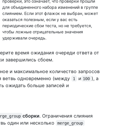
проверки, это означает, что проверки прошли
для объединенного набора изменений в группе
слиянием. Если этот флажок не выбран, может
оказаться полезным, если у вас есть
периодические сбои теста, но не требуется,
чтобы ложные отрицательные значения
удерживали очередь.
ерите время ожидания очереди ответа от
ки завершились сбоем.
ое и максимальное количество запросов
ая ветвь одновременно (между
и
), а
1
100
ть ожидать больше записей и
сборки
. Ограничения слияния
rge_group
твь один или несколько
merge_group