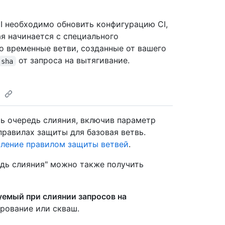
I необходимо обновить конфигурацию CI,
ая начинается с специального
о временные ветви, созданные от вашего
от запроса на вытягивание.
sha
я
ь очередь слияния, включив параметр
правилах защиты для базовая ветвь.
вление правилом защиты ветвей
.
дь слияния" можно также получить
уемый при слиянии запросов на
рование или скваш.