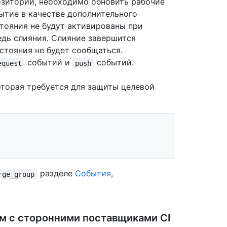
озитории, необходимо обновить рабочие
ытие в качестве дополнительного
стояния не будут активированы при
едь слияния. Слияние завершится
стояния не будет сообщаться.
событий и
событий.
equest
push
оторая требуется для защиты целевой
разделе
События,
rge_group
м с сторонними поставщиками CI