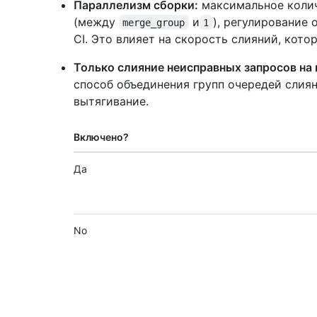
Параллелизм сборки:
максимальное колич
(между
и
), регулирование
merge_group
1
CI. Это влияет на скорость слияний, кот
Только слияние неисправных запросов на 
способ объединения групп очередей слия
вытягивание.
Включено?
Да
No