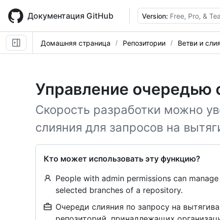
Skip
to
Документация GitHub
Version:
Free, Pro, & T
main
content
Домашняя страница
Репозитории
Ветви и сли
Управление очередью 
Скорость разработки можно ув
слияния для запросов на вытяг
Кто может использовать эту функцию?
People with admin permissions can manage 
selected branches of a repository.
Очереди слияния по запросу на вытягив
репозиторий, принадлежащих организаци