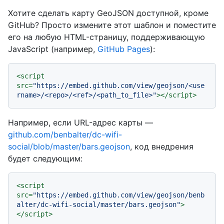
Хотите сделать карту GeoJSON доступной, кроме
GitHub? Просто измените этот шаблон и поместите
его на любую HTML-страницу, поддерживающую
JavaScript (например,
GitHub Pages
):
<
script
src
=
"https://embed.github.com/view/geojson/<use
rname>/<repo>/<ref>/<path_to_file>"
>
</
script
>
Например, если URL-адрес карты —
github.com/benbalter/dc-wifi-
social/blob/master/bars.geojson
, код внедрения
будет следующим:
<
script
src
=
"https://embed.github.com/view/geojson/benb
alter/dc-wifi-social/master/bars.geojson"
>
</
script
>