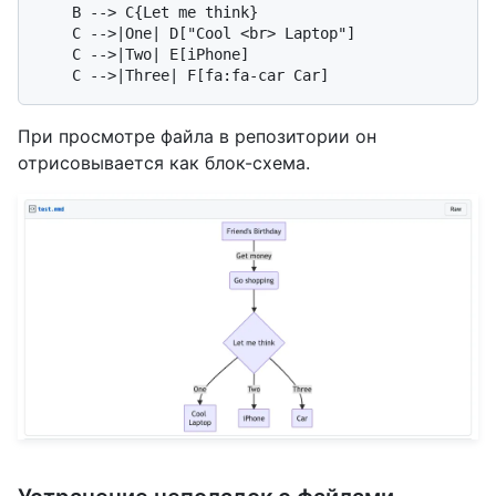
    B --> C{Let me think}

    C -->|One| D["Cool <br> Laptop"]

    C -->|Two| E[iPhone]

При просмотре файла в репозитории он
отрисовывается как блок-схема.