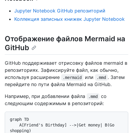
Jupyter Notebook GitHub репозиторий
Коллекция записных книжек Jupyter Notebook
Отображение файлов Mermaid на
GitHub
GitHub поддерживает отрисовку файлов mermaid в
репозиториях. Зафиксируйте файл, как обычно,
используя расширение
или
. Затем
.mermaid
.mmd
перейдите по пути файла Mermaid на GitHub.
Например, при добавлении файла
со
.mmd
следующим содержимым в репозиторий:
graph TD

    A[Friend's Birthday] -->|Get money| B(Go 
shopping)
