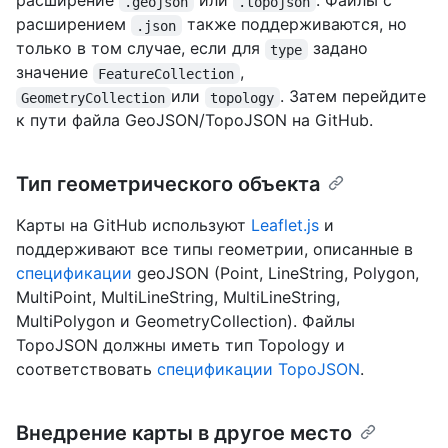
расширение
или
. Файлы с
.geojson
.topojson
расширением
также поддерживаются, но
.json
только в том случае, если для
задано
type
значение
,
FeatureCollection
или
. Затем перейдите
GeometryCollection
topology
к пути файла GeoJSON/TopoJSON на GitHub.
Тип геометрического объекта
Карты на GitHub используют
Leaflet.js
и
поддерживают все типы геометрии, описанные в
спецификации
geoJSON (Point, LineString, Polygon,
MultiPoint, MultiLineString, MultiLineString,
MultiPolygon и GeometryCollection). Файлы
TopoJSON должны иметь тип Topology и
соответствовать
спецификации TopoJSON
.
Внедрение карты в другое место