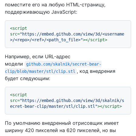
поместите его на любую HTML-страницу,
поддерживающую JavaScript:
<
script
src
=
"https://embed.github.com/view/3d/<username
>/<repo>/<ref>/<path_to_file>"
>
</
script
>
Например, если URL-адрес
модели
github.com/skalnik/secret-bear-
, код внедрения
clip/blob/master/stl/clip.stl
будет следующим:
<
script
src
=
"https://embed.github.com/view/3d/skalnik/s
ecret-bear-clip/master/stl/clip.stl"
>
</
script
>
По умолчанию внедренный отрисовщик имеет
ширину 420 пикселей на 620 пикселей, но вы