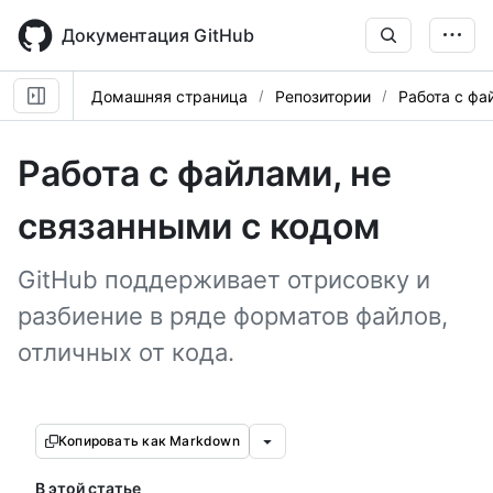
Skip
to
Документация GitHub
main
content
Домашняя страница
Репозитории
Работа с фа
Работа с файлами, не
связанными с кодом
GitHub поддерживает отрисовку и
разбиение в ряде форматов файлов,
отличных от кода.
Копировать как Markdown
В этой статье