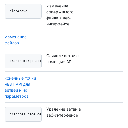
Изменение
blob#save
содержимого
файла в веб-
интерфейсе
Изменение
файлов
Слияние ветви с
branch merge api
помощью API
Конечные точки
REST API для
ветвей и их
параметров
Удаление ветви в
branches page delete button
веб-интерфейсе