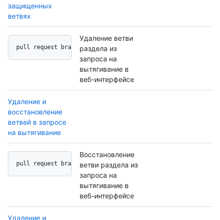
защищенных
ветвях
Удаление ветви
pull request branch delete button
раздела из
запроса на
вытягивание в
веб-интерфейсе
Удаление и
восстановление
ветвей в запросе
на вытягивание
Восстановление
pull request branch undo button
ветви раздела из
запроса на
вытягивание в
веб-интерфейсе
Удаление и