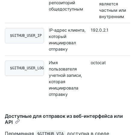
репозиторий
является
общедоступным
частным или
внутренним
IP-адрес клиента,
192.0.2.1
$GITHUB_USER_IP
который
инициировал
отправку
Имя
octocat
$GITHUB_USER_LOGIN
пользователя
учетной записи,
которая
инициировала
отправку
Доступные для отправок из веб-интерфейса или
API
Переменная
доступна в среде
$GITHUB_VIA