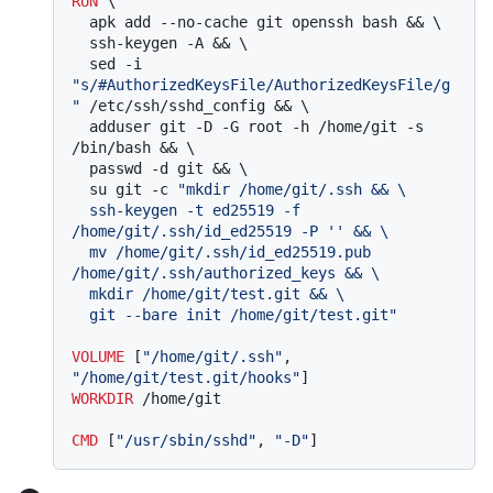
RUN
 \

  apk add --no-cache git openssh bash && \

  ssh-keygen -A && \

  sed -i 
"s/#AuthorizedKeysFile/AuthorizedKeysFile/g
"
 /etc/ssh/sshd_config && \

  adduser git -D -G root -h /home/git -s 
/bin/bash && \

  passwd -d git && \

  su git -c 
"mkdir /home/git/.ssh && \

  ssh-keygen -t ed25519 -f 
/home/git/.ssh/id_ed25519 -P '' && \

  mv /home/git/.ssh/id_ed25519.pub 
/home/git/.ssh/authorized_keys && \

  mkdir /home/git/test.git && \

  git --bare init /home/git/test.git"
VOLUME
 [
"/home/git/.ssh"
, 
"/home/git/test.git/hooks"
]
WORKDIR
 /home/git
CMD
 [
"/usr/sbin/sshd"
, 
"-D"
]