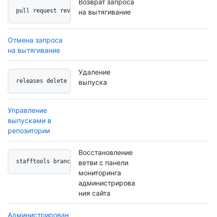
Возврат запроса
pull request revert button
на вытягивание
Отмена запроса
на вытягивание
Удаление
releases delete button
выпуска
Управление
выпусками в
репозитории
Восстановление
stafftools branch restore
ветви с панели
мониторинга
администрирова
ния сайта
Администрирован