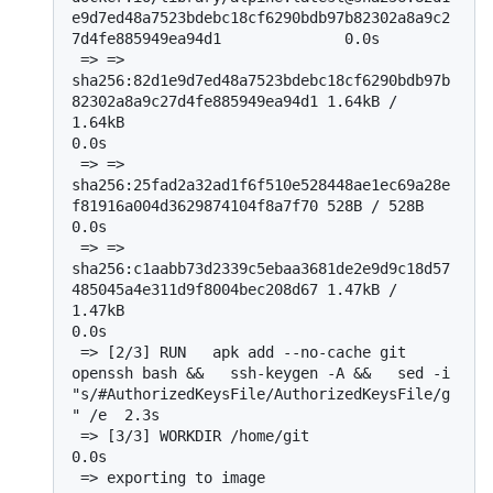
e9d7ed48a7523bdebc18cf6290bdb97b82302a8a9c2
7d4fe885949ea94d1              0.0s

 => => 
sha256:82d1e9d7ed48a7523bdebc18cf6290bdb97b
82302a8a9c27d4fe885949ea94d1 1.64kB / 
1.64kB                                      
0.0s

 => => 
sha256:25fad2a32ad1f6f510e528448ae1ec69a28e
f81916a004d3629874104f8a7f70 528B / 528B                                          
0.0s

 => => 
sha256:c1aabb73d2339c5ebaa3681de2e9d9c18d57
485045a4e311d9f8004bec208d67 1.47kB / 
1.47kB                                      
0.0s

 => [2/3] RUN   apk add --no-cache git 
openssh bash &&   ssh-keygen -A &&   sed -i 
"s/#AuthorizedKeysFile/AuthorizedKeysFile/g
" /e  2.3s

 => [3/3] WORKDIR /home/git                                                                                                         
0.0s

 => exporting to image                                                                                                              