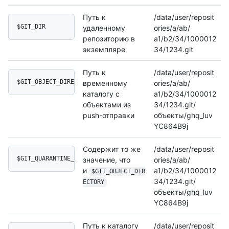
Путь к
/data/user/reposit
$GIT_DIR
удаленному
ories/a/ab/
репозиторию в
a1/b2/34/1000012
экземпляре
34/1234.git
Путь к
/data/user/reposit
$GIT_OBJECT_DIRECTORY
временному
ories/a/ab/
каталогу с
a1/b2/34/1000012
объектами из
34/1234.git/
push-отправки
объекты/ghq_luv
YC864B9j
Содержит то же
/data/user/reposit
$GIT_QUARANTINE_PATH
значение, что
ories/a/ab/
и
a1/b2/34/1000012
$GIT_OBJECT_DIR
34/1234.git/
ECTORY
объекты/ghq_luv
YC864B9j
Путь к каталогу
/data/user/reposit