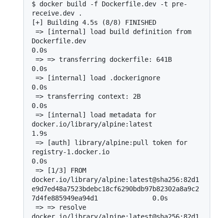
$ 
docker build -f Dockerfile.dev -t pre-
receive.dev .
[+] Building 4.5s (8/8) FINISHED

 => [internal] load build definition from 
Dockerfile.dev                                                                            
0.0s

 => => transferring dockerfile: 641B                                                                                                
0.0s

 => [internal] load .dockerignore                                                                                                   
0.0s

 => transferring context: 2B                                                                                                     
0.0s

 => [internal] load metadata for 
docker.io/library/alpine:latest                                                                    
1.9s

 => [auth] library/alpine:pull token for 
registry-1.docker.io                                                                       
0.0s

 => [1/3] FROM 
docker.io/library/alpine:latest@sha256:82d1
e9d7ed48a7523bdebc18cf6290bdb97b82302a8a9c2
7d4fe885949ea94d1              0.0s

 => => resolve 
docker.io/library/alpine:latest@sha256:82d1