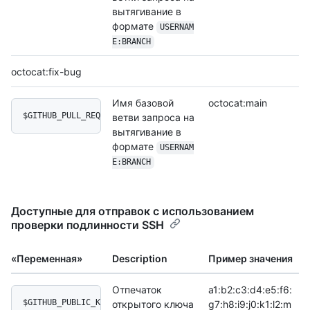
вытягивание в
формате
USERNAM
E:BRANCH
octocat:fix-bug
Имя базовой
octocat:main
$GITHUB_PULL_REQUEST_BASE
ветви запроса на
вытягивание в
формате
USERNAM
E:BRANCH
Доступные для отправок с использованием
проверки подлинности SSH
«Переменная»
Description
Пример значения
Отпечаток
a1:b2:c3:d4:e5:f6:
$GITHUB_PUBLIC_KEY_FINGERPRINT
открытого ключа
g7:h8:i9:j0:k1:l2:m