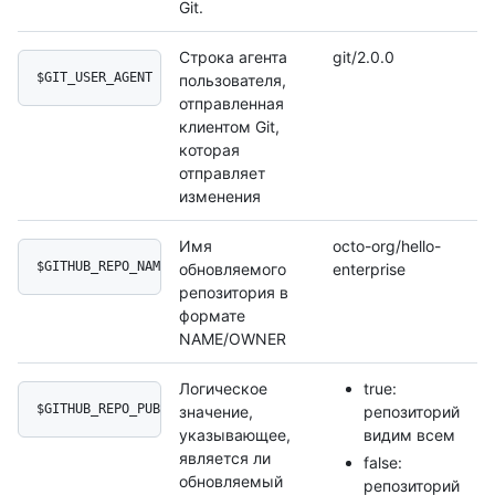
Git.
Строка агента
git/2.0.0
$GIT_USER_AGENT
пользователя,
отправленная
клиентом Git,
которая
отправляет
изменения
Имя
octo-org/hello-
$GITHUB_REPO_NAME
обновляемого
enterprise
репозитория в
формате
NAME/OWNER
Логическое
true:
$GITHUB_REPO_PUBLIC
значение,
репозиторий
указывающее,
видим всем
является ли
false:
обновляемый
репозиторий