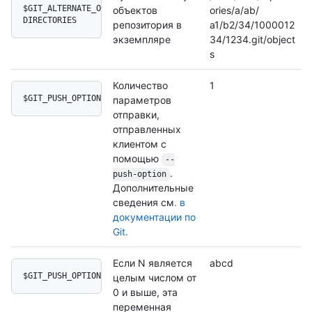
$GIT_ALTERNATE_OBJECT_
объектов
ories/a/ab/
DIRECTORIES
репозитория в
a1/b2/34/1000012
экземпляре
34/1234.git/object
s
Количество
1
$GIT_PUSH_OPTION_COUNT
параметров
отправки,
отправленных
клиентом с
помощью
--
.
push-option
Дополнительные
сведения см
. в
документации по
Git.
Если N является
abcd
$GIT_PUSH_OPTION_N
целым числом от
0 и выше, эта
переменная