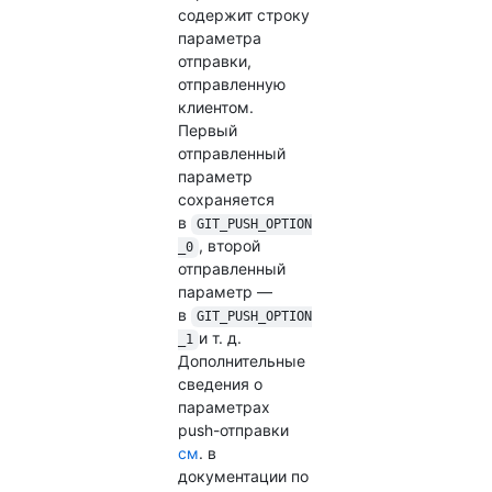
содержит строку
параметра
отправки,
отправленную
клиентом.
Первый
отправленный
параметр
сохраняется
в
GIT_PUSH_OPTION
, второй
_0
отправленный
параметр —
в
GIT_PUSH_OPTION
и т. д.
_1
Дополнительные
сведения о
параметрах
push-отправки
см
. в
документации по