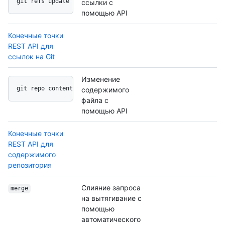
git refs update api
ссылки с
помощью API
Конечные точки
REST API для
ссылок на Git
Изменение
git repo contents api
содержимого
файла с
помощью API
Конечные точки
REST API для
содержимого
репозитория
Слияние запроса
merge
на вытягивание с
помощью
автоматического