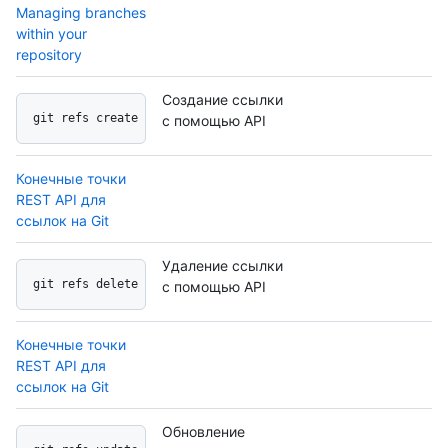
Managing branches
within your
repository
Создание ссылки
git refs create api
с помощью API
Конечные точки
REST API для
ссылок на Git
Удаление ссылки
git refs delete api
с помощью API
Конечные точки
REST API для
ссылок на Git
Обновление