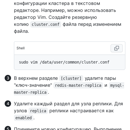
конфигурации кластера в текстовом
редакторе. Например, можно использовать
редактор Vim. Создайте резервную
копию
файла перед изменением
cluster.conf
файла.
Shell
В верхнем разделе
удалите пары
[cluster]
"ключ-значение"
и
redis-master-replica
mysql-
.
master-replica
Удалите каждый раздел для узла реплики. Для
узлов
реплики настраивается как
replica
.
enabled
Примените новую конфигурацию. Выполнение