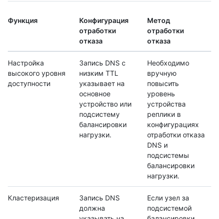
Функция
Конфигурация
Метод
отработки
отработки
отказа
отказа
Настройка
Запись DNS с
Необходимо
высокого уровня
низким TTL
вручную
доступности
указывает на
повысить
основное
уровень
устройство или
устройства
подсистему
реплики в
балансировки
конфигурациях
нагрузки.
отработки отказа
DNS и
подсистемы
балансировки
нагрузки.
Кластеризация
Запись DNS
Если узел за
должна
подсистемой
указывать на
балансировки