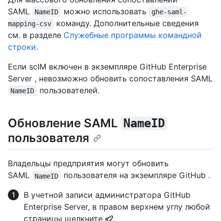
SAML
можно использовать
NameID
ghe-saml-
команду. Дополнительные сведения
mapping-csv
см. в разделе
Служебные программы командной
строки
.
Если scIM включен в экземпляре GitHub Enterprise
Server , невозможно обновить сопоставления SAML
пользователей.
NameID
Обновление SAML
NameID
пользователя
Владельцы предприятия могут обновить
SAML
пользователя на экземпляре GitHub .
NameID
В учетной записи администратора GitHub
Enterprise Server, в правом верхнем углу любой
страницы щелкните
.