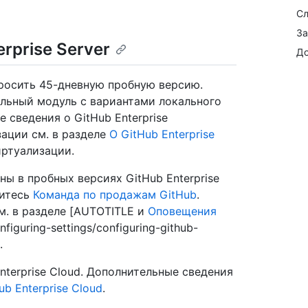
Сл
За
rprise Server
До
просить 45-дневную пробную версию.
альный модуль с вариантами локального
 сведения о GitHub Enterprise
ации см. в разделе
О GitHub Enterprise
ртуализации.
ны в пробных версиях GitHub Enterprise
титесь
Команда по продажам GitHub
.
м. в разделе [AUTOTITLE и
Оповещения
nfiguring-settings/configuring-github-
.
terprise Cloud. Дополнительные сведения
b Enterprise Cloud
.