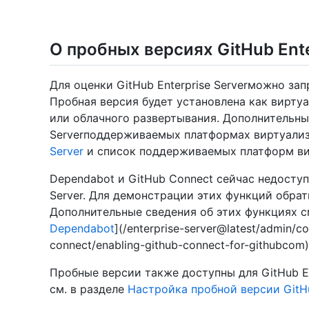
О пробных версиях GitHub Ente
Для оценки GitHub Enterprise Serverможно за
Пробная версия будет установлена как вирту
или облачного развертывания. Дополнительные
Serverподдерживаемых платформах виртуализ
Server
и список поддерживаемых платформ ви
Dependabot и GitHub Connect сейчас недоступ
Server. Для демонстрации этих функций обра
Дополнительные сведения об этих функциях с
Dependabot
](/enterprise-server@latest/admin/co
connect/enabling-github-connect-for-githubcom)
Пробные версии также доступны для GitHub En
см. в разделе
Настройка пробной версии GitHu