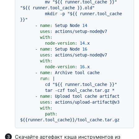
          mv "${{ runner.tool_cache }}" 
"${{ runner.tool_cache }}.old"

          mkdir -p "${{ runner.tool_cache 
-
name:
Setup
Node
14
uses:
actions/setup-node@v7
with:
node-version:
14.
x
-
name:
Setup
Node
16
uses:
actions/setup-node@v7
with:
node-version:
16.
x
-
name:
Archive
tool
cache
run:
|

          cd "${{ runner.tool_cache }}"

-
name:
Upload
tool
cache
artifact
uses:
actions/upload-artifact@v3
with:
path:
${{runner.tool_cache}}/tool_cache.tar.gz
Скачайте артефакт кэша инструментов из