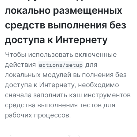
локально размещенных
средств выполнения без
доступа к Интернету
Чтобы использовать включенные
действия
для
actions/setup
локальных модулей выполнения без
доступа к Интернету, необходимо
сначала заполнить кэш инструментов
средства выполнения тестов для
рабочих процессов.