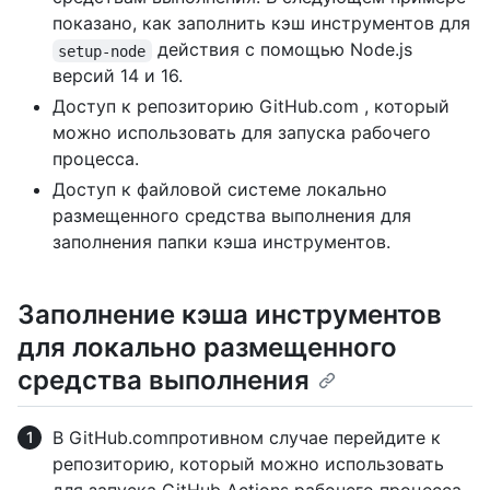
показано, как заполнить кэш инструментов для
действия с помощью Node.js
setup-node
версий 14 и 16.
Доступ к репозиторию GitHub.com , который
можно использовать для запуска рабочего
процесса.
Доступ к файловой системе локально
размещенного средства выполнения для
заполнения папки кэша инструментов.
Заполнение кэша инструментов
для локально размещенного
средства выполнения
В GitHub.comпротивном случае перейдите к
репозиторию, который можно использовать
для запуска GitHub Actions рабочего процесса.