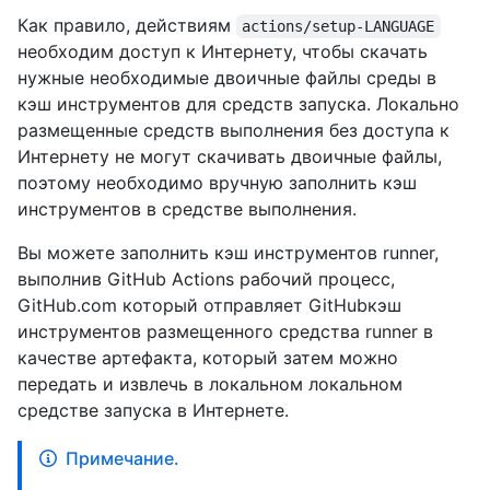
Как правило, действиям
actions/setup-LANGUAGE
необходим доступ к Интернету, чтобы скачать
нужные необходимые двоичные файлы среды в
кэш инструментов для средств запуска. Локально
размещенные средств выполнения без доступа к
Интернету не могут скачивать двоичные файлы,
поэтому необходимо вручную заполнить кэш
инструментов в средстве выполнения.
Вы можете заполнить кэш инструментов runner,
выполнив GitHub Actions рабочий процесс,
GitHub.com который отправляет GitHubкэш
инструментов размещенного средства runner в
качестве артефакта, который затем можно
передать и извлечь в локальном локальном
средстве запуска в Интернете.
Примечание.