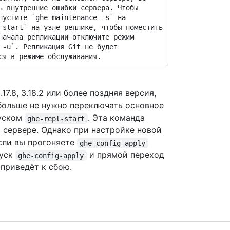
ь внутренние ошибки сервера. Чтобы 
пустите `ghe-maintenance -s` на 
-start` на узле-реплике, чтобы поместить 
начала репликации отключите режим 
 -u`. Репликация Git не будет 
 3.17.8, 3.18.2 или более поздняя версия,
 больше не нужно переключать основное
пуском
. Эта команда
ghe-repl-start
 сервере. Однако при настройке новой
если вы прогоняете
ghe-config-apply
пуск
и прямой переход
ghe-config-apply
приведёт к сбою.