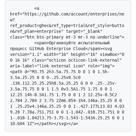
          <a 
href="https://github.com/account/enterprises/ne
w?
ref_product=ghec&ref_type=trial&ref_style=butto
n&ref_plan=enterprise" target="_blank" 
class="btn btn-primary mt-3 mr-3 no-underline">

          <span>Организуйте испытательный 
процесс GitHub Enterprise Cloud</span><svg 
version="1.1" width="16" height="16" viewBox="0 
0 16 16" class="octicon octicon-link-external" 
aria-label="link external icon" role="img">
<path d="M3.75 2h3.5a.75.75 0 0 1 0 1.5h-
3.5a.25.25 0 0 0-.25.25v8.5c0 
.138.112.25.25.25h8.5a.25.25 0 0 0 .25-.25v-
3.5a.75.75 0 0 1 1.5 0v3.5A1.75 1.75 0 0 1 
12.25 14h-8.5A1.75 1.75 0 0 1 2 12.25v-8.5C2 
2.784 2.784 2 3.75 2Zm6.854-1h4.146a.25.25 0 0 
1 .25.25v4.146a.25.25 0 0 1-.427.177L13.03 4.03 
9.28 7.78a.751.751 0 0 1-1.042-.018.751.751 0 0 
1-.018-1.042l3.75-3.75-1.543-1.543A.25.25 0 0 1 