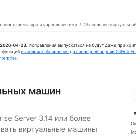
Поискайте или спросите
Copilot
оринг экземпляра и управление ими
/
Обновление виртуально
2026-04-23
.
Исправления выпускаться не будут даже при кри
х функций
выполните обновление до последней версии GitHub Ente
terprise
.
льных машин
В
ise Server 3.14 или более
Св
овать виртуальные машины
Мо