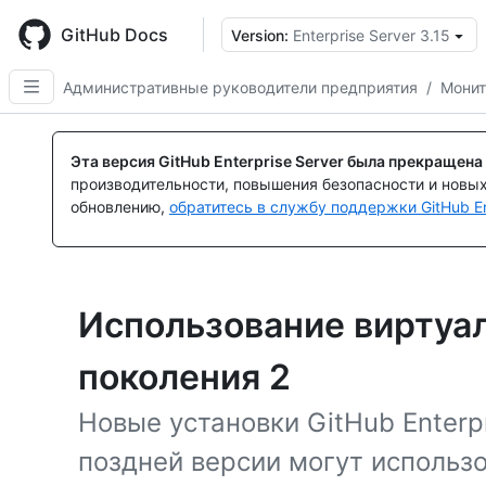
Skip
to
GitHub Docs
Version:
Enterprise Server 3.15
main
content
Административные руководители предприятия
/
Монит
Эта версия GitHub Enterprise Server была прекращена
производительности, повышения безопасности и новы
обновлению,
обратитесь в службу поддержки GitHub En
Использование виртуа
поколения 2
Новые установки GitHub Enterpr
поздней версии могут использ