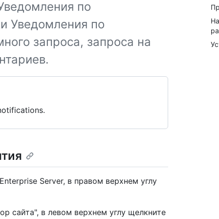
 Уведомления по
Пр
На
ки Уведомления по
ра
ного запроса, запроса на
Ус
нтариев.
otifications.
ятия
nterprise Server, в правом верхнем углу
ор сайта", в левом верхнем углу щелкните