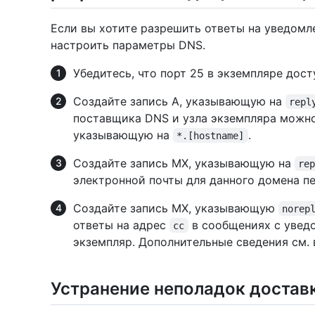
Если вы хотите разрешить ответы на уведомл
настроить параметры DNS.
Убедитесь, что порт 25 в экземпляре дос
Создайте запись A, указывающую на
repl
поставщика DNS и узла экземпляра можно 
указывающую на
.
*.[hostname]
Создайте запись MX, указывающую на
re
электронной почты для данного домена пе
Создайте запись MX, указывающую
norep
ответы на адрес
в сообщениях с увед
cc
экземпляр. Дополнительные сведения см.
Устранение неполадок достав