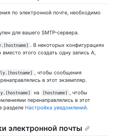
ения по электронной почте, необходимо
тупен для вашего SMTP-сервера.
. В некоторых конфигурациях
y.[hostname]
вместо этого создать одну запись A,
, чтобы сообщения
ply.[hostname]
ренаправлялись в этот экземпляр.
на
, чтобы
ly.[hostname]
[hostname]
омлениями перенаправлялись в этот
 в разделе
Настройка уведомлений
.
ки электронной почты