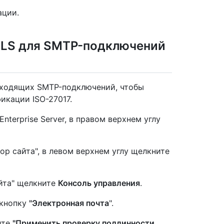
ации.
TLS для SMTP-подключений
входящих SMTP-подключений, чтобы
икации ISO-27017.
nterprise Server, в правом верхнем углу
ор сайта", в левом верхнем углу щелкните
йта" щелкните
Консоль управления
.
 кнопку
"Электронная почта
".
ите
"Применить проверку подлинности