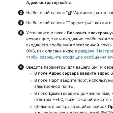
Администратор сайта
.
На боковой панели "
"Администратор са
На боковой панели "Параметры" нажмите
Установите флажок
Включить электронну
исходящие, так и входящие сообщения эл
входящего сообщения электронной почты
DNS, как описано ниже в
разделе "Настро
чтобы разрешить входящие сообщения эл
Введите параметры для вашего SMTP-серв
В поле
Адрес сервера
введите адрес 
В поле
Порт
введите порт, используе
электронной почты.
В поле
Домен
введите доменное имя, 
ответом HELO, если таковой имеется.
Щелкните раскрывающийся список
Пр
тип шифрования, используемый SMTP