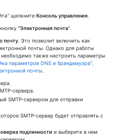
йта" щелкните
Консоль управления
.
 кнопку
"Электронная почта
".
ю почту
. Это позволит включить как
ектронной почты. Однако для работы
 необходимо также настроить параметры
йка параметров DNS и брандмауэра",
ектронной почты
.
ера.
SMTP-сервера.
мый SMTP-сервером для отправки
которое SMTP-сервер будет отправлять с
оверка подлинности
и выберите в нем
-сервером.