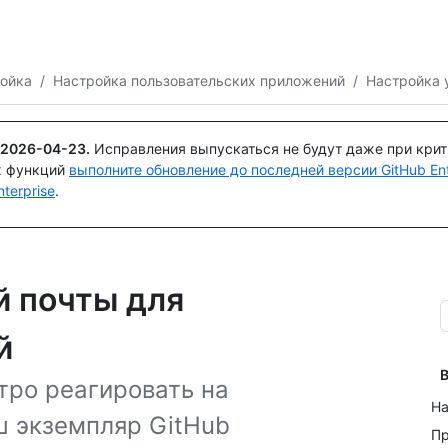
Поискайте или спросите
Copilot
ойка
/
Настройка пользовательских приложений
/
Настройка 
2026-04-23
.
Исправления выпускаться не будут даже при кри
х функций
выполните обновление до последней версии GitHub Ente
terprise
.
й почты для
й
В
тро реагировать на
На
ш экземпляр GitHub
Пр