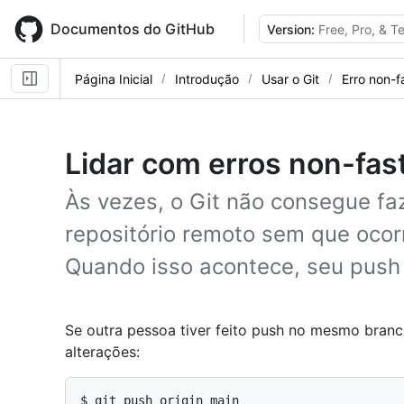
Skip
to
Documentos do GitHub
Version:
Free, Pro, & 
main
content
Página Inicial
Introdução
Usar o Git
Erro non-f
Lidar com erros non-fas
Às vezes, o Git não consegue f
repositório remoto sem que oco
Quando isso acontece, seu push
Se outra pessoa tiver feito push no mesmo branc
alterações:
$ 
git push origin main