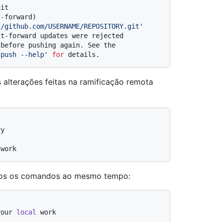
git
t-forward)
//github.com/USERNAME/REPOSITORY.git'
st-forward updates were rejected
 before pushing again. See the
 push --help'
for
 details.
 alterações feitas na ramificação remota
ry
 work
os os comandos ao mesmo tempo:
your 
local
 work