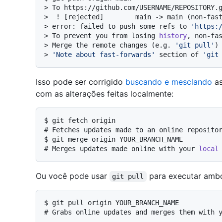
> 
To https://github.com/USERNAME/REPOSITORY.
> 
 ! [rejected]        main -> main (non-fas
> 
error: failed to push some refs to 
'https:
> 
To prevent you from losing 
history
, non-fa
> 
Merge the remote changes (e.g. 
'git pull'
)
> 
'Note about fast-forwards'
 section of 
'git
Isso pode ser corrigido
buscando e mesclando
as
com as alterações feitas localmente:
$ 
git fetch origin
# 
Fetches updates made to an online reposito
$ 
git merge origin YOUR_BRANCH_NAME
# 
Merges updates made online with your 
local
Ou você pode usar
para executar amb
git pull
$ 
git pull origin YOUR_BRANCH_NAME
# 
Grabs online updates and merges them with 