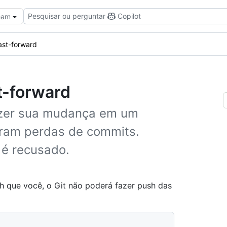
Pesquisar ou perguntar
Copilot
Team
ast-forward
t-forward
azer sua mudança em um
rram perdas de commits.
 é recusado.
h que você, o Git não poderá fazer push das